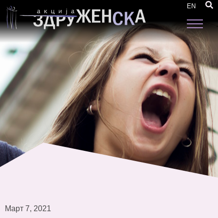
Протестен марш: Јавна соба е кривично
EN
дело
Март 7, 2021