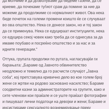
да молчиме и да дозволуваме да бидеме газени, да се
криеме, да почекаме туѓиот срам да помине за ние да
можеме да продолжиме со нормалниот живот. Ова нека
биде почеток на големи промени коишто ќе се случуваат
во ова општество. Нека се донесе закон, но и тој закон
да се применува. Нека се едуцираат институциите, нека
се едуцира секој човек како треба да се однесува за да
имаме поубаво и посреќно општество и за нас и за
идните генерации.“
Оттука, групата продолжи по рутата, нагласувајќи ги
барањата: „Бараме од Јавното обвинителство
неодложно и темелно да го расчисти случајот „Јавна
соба“, кој претставува кривично дело во кое голем број
жени се жртви на родово засновано насилство; Бараме
соодветни казни за администраторите на групите, како и
сите членови кои праќале и се уште праќаат фотографии
и пишуваат лични податоци на девојки и жени; Бараме и
инсистираме сексуалното вознемирување преку