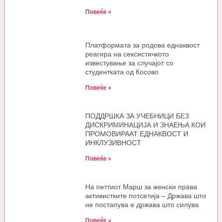
Повеќе »
Платформата за родова еднаквост
реагира на сексистичкото
известување за случајот со
студентката од Косово
Повеќе »
ПОДДРШКА ЗА УЧЕБНИЦИ БЕЗ
ДИСКРИМИНАЦИЈА И ЗНАЕЊА КОИ
ПРОМОВИРААТ ЕДНАКВОСТ И
ИНКЛУЗИВНОСТ
Повеќе »
На петтиот Марш за женски права
активистките потсетија – Држава што
не постапува е држава што силува
Повеќе »