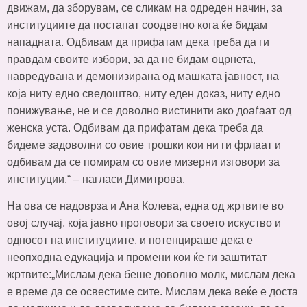
движам, да зборувам, се сликам на одреден начин, за
институциите да постапат соодветно кога ќе бидам
нападната. Одбивам да прифатам дека треба да ги
правдам своите избори, за да не бидам оцрнета,
навредувана и демонизирана од машката јавност, на
која ниту едно сведоштво, ниту еден доказ, ниту едно
понижување, не и се доволно вистинити ако доаѓаат од
женска уста. Одбивам да прифатам дека треба да
бидеме задоволни со овие трошки кои ни ги фрлаат и
одбивам да се помирам со овие мизерни изговори за
институции.“ – нагласи Димитрова.
На ова се надоврза и Ана Колева, една од жртвите во
овој случај, која јавно проговори за своето искуство и
односот на институциите, и потенцираше дека е
неопходна едукација и промени кои ќе ги заштитат
жртвите:„Мислам дека беше доволно молк, мислам дека
е време да се освестиме сите. Мислам дека веќе е доста