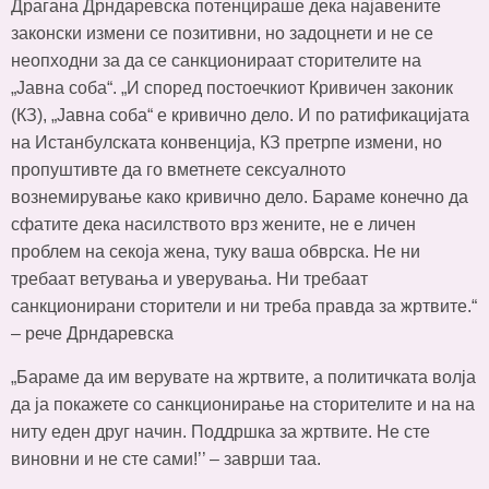
Драгана Дрндаревска потенцираше дека најавените
законски измени се позитивни, но задоцнети и не се
неопходни за да се санкционираат сторителите на
„Јавна соба“. „И според постоечкиот Кривичен законик
(КЗ), „Јавна соба“ е кривично дело. И по ратификацијата
на Истанбулската конвенција, КЗ претрпе измени, но
пропуштивте да го вметнете сексуалното
вознемирување како кривично дело. Бараме конечно да
сфатите дека насилството врз жените, не е личен
проблем на секоја жена, туку ваша обврска. Не ни
требаат ветувања и уверувања. Ни требаат
санкционирани сторители и ни треба правда за жртвите.“
– рече Дрндаревска
„Бараме да им верувате на жртвите, а политичката волја
да ја покажете со санкционирање на сторителите и на на
ниту еден друг начин. Поддршка за жртвите. Не сте
виновни и не сте сами!’’ – заврши таа.