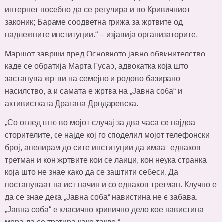
интернет посебно да се регулира и во Кривичниот
законик; Бараме соодветна грижа за жртвите од
надлежните институции.“ – изјавија организаторите.
Маршот заврши пред Основното јавно обвинителство
каде се обратија Марта Гусар, адвокатка која што
застапува жртви на семејно и родово базирано
насилство, а и самата е жртва на „Јавна соба“ и
активистката Драгана Дрндаревска.
„Со оглед што во мојот случај за два часа се најдоа
сторителите, се најде кој го споделил мојот телефонски
број, апелирам до сите институции да имаат еднаков
третман и кон жртвите кои се лаици, кон неука странка
која што не знае како да се заштити себеси. Да
постапуваат на ист начин и со еднаков третман. Клучно е
да се знае дека „Јавна соба“ навистина не е забава.
„Јавна соба“ е класично кривично дело кое навистина
мора да се третира како такво.“