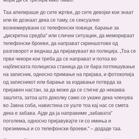
Таа апелираше до сите жртви, до сите девојки кои знаат
или ќе дознаат дека се таму, се сексуално
вознемирувани со телефонски повици, барање за
„дискретна средба“ или слични ситуации, да меморираат
телефонски броеви, да направат скриншотови од
разговорот и веднаш да пријавуваат во полиција. „Тоа се
први чекори кои треба да се направат и потоа во
најблиската полициска станица да се бара потпишување
на записник, односно примање на пријава, и фотокопија
од записникот или барање за издавање потврда за
пријавен настан, за да може да се стигне до некаква
заштита, затоа што доколку само се укаже дека членува
во Јавна соба, навистина се уште тоа кај нас се смета
дека е забава. Ајде да ја направиме „забавата“
поголема, односно пријавувајте ги со имиња и
презимиња и со телефонски броеви.“ – додаде таа.