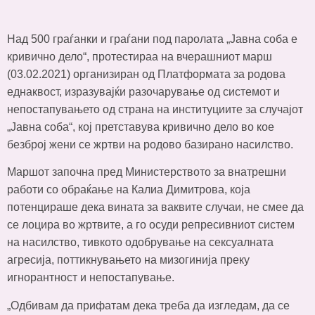
Над 500 граѓанки и граѓани под паролата „Јавна соба е
кривично дело“, протестираа на вчерашниот марш
(03.02.2021) организиран од Платформата за родова
еднаквост, изразувајќи разочарување од системот и
непостапувањето од страна на институциите за случајот
„Јавна соба“, кој претставува кривично дело во кое
безброј жени се жртви на родово базирано насилство.
Маршот започна пред Министерството за внатрешни
работи со обраќање на Калиа Димитрова, која
потенцираше дека вината за ваквите случаи, не смее да
се лоцира во жртвите, а го осуди репресивниот систем
на насилство, тивкото одобрување на сексуалната
агресија, поттикнувањето на мизогинија преку
игнорантност и непостапување.
„Одбивам да прифатам дека треба да изгледам, да се