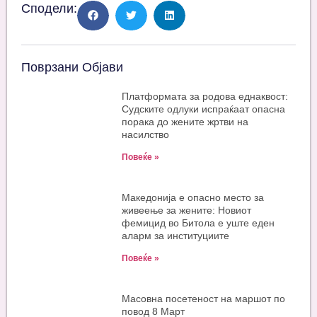
Сподели:
Поврзани Објави
Платформата за родова еднаквост:
Судските одлуки испраќаат опасна
порака до жените жртви на
насилство
Повеќе »
Македонија е опасно место за
живеење за жените: Новиот
фемицид во Битола е уште еден
аларм за институциите
Повеќе »
Масовна посетеност на маршот по
повод 8 Март