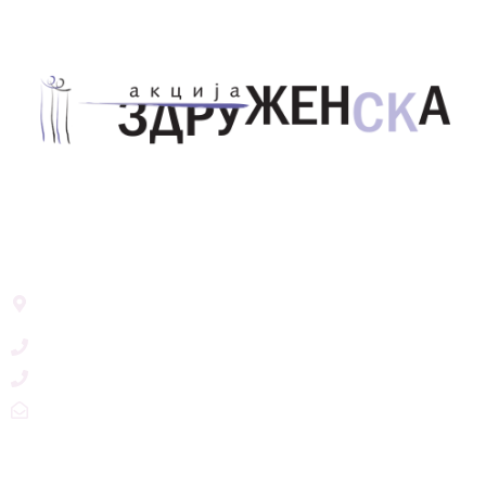
Здружение за унапредување на родовата
еднаквост Акција Здруженска – Скопје
Address List
Ул. Никола Тримпаре 12-1/12,
Скопје, Р. Македонија
+389 71 245 384
+389 2 3215660
zdruzenska@t.mk
Social Networks
@akcijazdruzenska