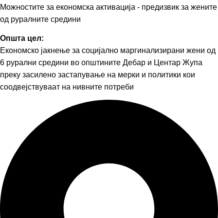
Можностите за економска активација - предизвик за жените
од руралните средини
Општа цел:
Економско јакнење за социјално маргинализирани жени од
6 рурални средини во општините Дебар и Центар Жупа
преку засилено застапување на мерки и политики кои
соодвејствуваат на нивните потреби