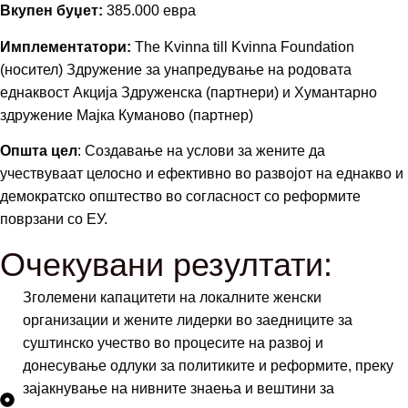
Вкупен буџет:
385.000 евра
Имплементатори:
The Kvinna till Kvinna Foundation
(носител) Здружение за унапредување на родовата
еднаквост Акција Здруженска (партнери) и Хумантарно
здружение Мајка Куманово (партнер)
Општа цел
: Создавање на услови за жените да
учествуваат целосно и ефективно во развојот на еднакво и
демократско општество во согласност со реформите
поврзани со ЕУ.
Очекувани резултати:
Зголемени капацитети на локалните женски
организации и жените лидерки во заедниците за
суштинско учество во процесите на развој и
донесување одлуки за политиките и реформите, преку
зајакнување на нивните знаења и вештини за