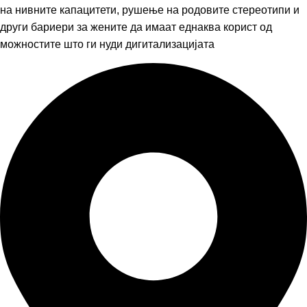
на нивните капацитети, рушење на родовите стереотипи и
други бариери за жените да имаат еднаква корист од
можностите што ги нуди дигитализацијата