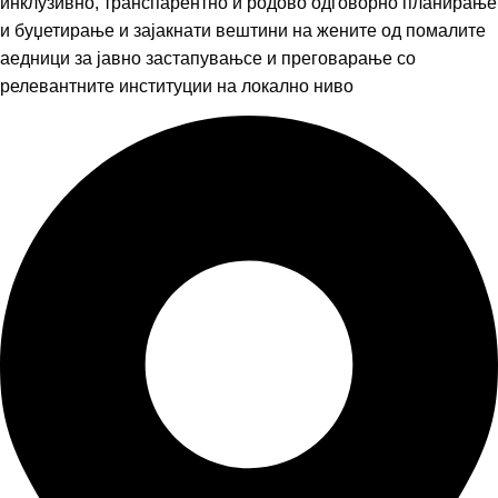
инклузивно, транспарентно и родово одговорно планирање
и буџетирање и зајакнати вештини на жените од помалите
аедници за јавно застапувањсе и преговарање со
релевантните институции на локално ниво