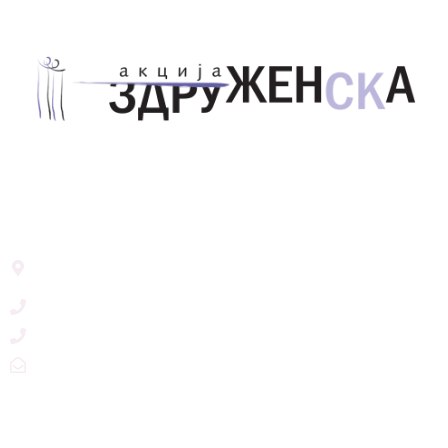
Здружение за унапредување на родовата
еднаквост Акција Здруженска – Скопје
Address List
Ул. Никола Тримпаре 12-1/12,
Скопје, Р. Македонија
+389 71 245 384
+389 2 3215660
zdruzenska@t.mk
Social Networks
@akcijazdruzenska