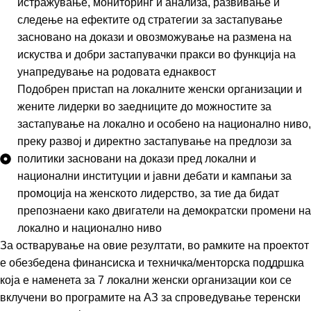
истражување, мониторинг и анализа, развивање и
следење на ефектите од стратегии за застапување
засновано на докази и овозможување на размена на
искуства и добри застапувачки пракси во функција на
унапредување на родовата еднаквост
Подобрен пристап на локалните женски организации и
жените лидерки во заедниците до можностите за
застапување на локално и особено на национално ниво,
преку развој и директно застапување на предлози за
политики засновани на докази пред локални и
национални институции и јавни дебати и кампањи за
промоција на женското лидерство, за тие да бидат
препознаени како двигатели на демократски промени на
локално и национално ниво
За остварување на овие резултати, во рамките на проектот
е обезбедена финансиска и техничка/менторска поддршка
која е наменета за 7 локални женски организации кои се
вклучени во програмите на АЗ за спроведување теренски