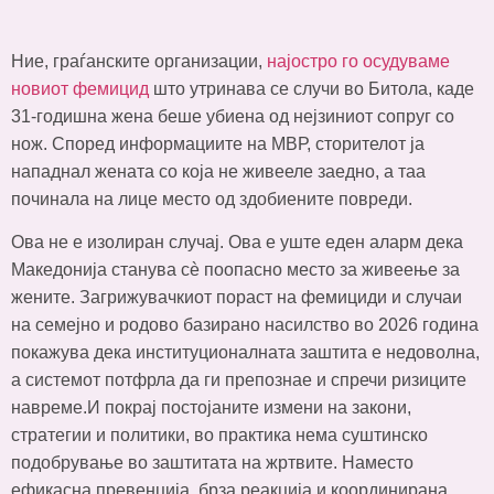
Ние, граѓанските организации,
најостро го осудуваме
новиот фемицид
што утринава се случи во Битола, каде
31-годишна жена беше убиена од нејзиниот сопруг со
нож. Според информациите на МВР, сторителот ја
нападнал жената со која не живееле заедно, а таа
починала на лице место од здобиените повреди.
Ова не е изолиран случај. Ова е уште еден аларм дека
Македонија станува сè поопасно место за живеење за
жените. Загрижувачкиот пораст на фемициди и случаи
на семејно и родово базирано насилство во 2026 година
покажува дека институционалната заштита е недоволна,
а системот потфрла да ги препознае и спречи ризиците
навреме.И покрај постојаните измени на закони,
стратегии и политики, во практика нема суштинско
подобрување во заштитата на жртвите. Наместо
ефикасна превенција, брза реакција и координирана