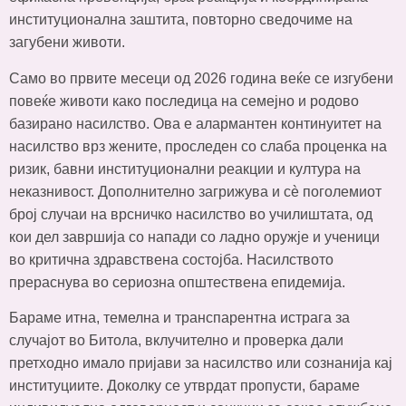
институционална заштита, повторно сведочиме на
загубени животи.
Само во првите месеци од 2026 година веќе се изгубени
повеќе животи како последица на семејно и родово
базирано насилство. Ова е алармантен континуитет на
насилство врз жените, проследен со слаба проценка на
ризик, бавни институционални реакции и култура на
неказнивост. Дополнително загрижува и сè поголемиот
број случаи на врсничко насилство во училиштата, од
кои дел завршија со напади со ладно оружје и ученици
во критична здравствена состојба. Насилството
прераснува во сериозна општествена епидемија.
Бараме итна, темелна и транспарентна истрага за
случајот во Битола, вклучително и проверка дали
претходно имало пријави за насилство или сознанија кај
институциите. Доколку се утврдат пропусти, бараме