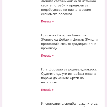
Жените светиниколско ги истакнаа
своите потреби и предлози за
подобрување на нивната социо-
економска положба
Повеќе »
Пролетен базар во Бањиште:
Жените од Дебар и Центар Жупа ги
претставија своите традиционални
производи
Повеќе »
Платформата за родова еднаквост:
Судските одлуки испраќаат опасна
порака до жените жртви на
насилство
Повеќе »
Инспиративна средба на жените од