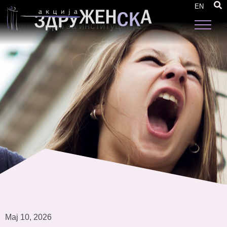
Македонија е опасно место за живеење за
EN
жените: Новиот фемицид во Битола е уште
еден аларм за институциите
Мај 10, 2026