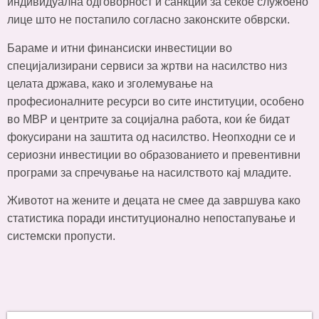
индивидуална одговорност и санкции за секое службено
лице што не постапило согласно законските обврски.
Бараме и итни финансиски инвестиции во
специјализирани сервиси за жртви на насилство низ
целата држава, како и зголемување на
професионалните ресурси во сите институции, особено
во МВР и центрите за социјална работа, кои ќе бидат
фокусирани на заштита од насилство. Неопходни се и
сериозни инвестиции во образованието и превентивни
програми за спречување на насилството кај младите.
Животот на жените и децата не смее да завршува како
статистика поради институционално непостапување и
системски пропусти.