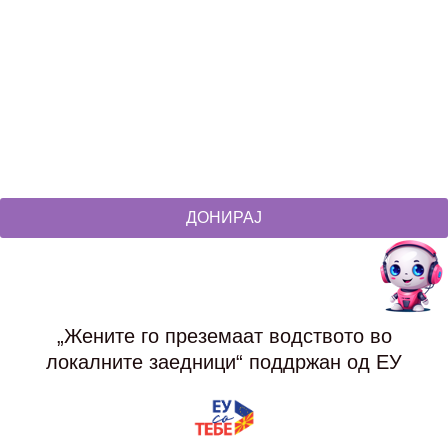
Social Networks
@akcijazdruzenska
Akcija Zdruzenska
Akcija Zdruzenska
Akcija Zdruzenska
ДОНИРАЈ
„Жените го преземаат водството во
локалните заедници“ поддржан од ЕУ