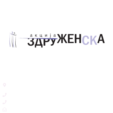
Здружение за унапредување на родовата
еднаквост Акција Здруженска – Скопје
Address List
Ул. Никола Тримпаре 12-1/12,
Скопје, Р. Македонија
+389 71 245 384
+389 2 3215660
zdruzenska@t.mk