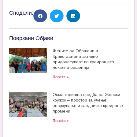
Сподели:
Поврзани Објави
Жените од Обршани и
Кривогаштани активно
придонесуваат во креирањето
локални решенија
Повеќе »
Oсма годишна средба на Женски
кружок – простор за учење,
поврзување и заедничко креирање
промени
Повеќе »