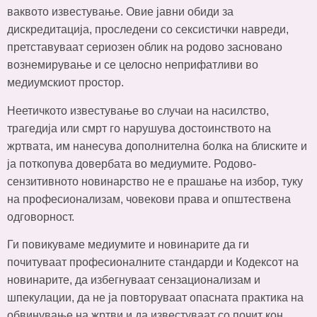
ваквото известување. Овие јавни обиди за
дискредитација, проследени со сексистички навреди,
претставуваат сериозен облик на родово засновано
вознемирување и се целосно неприфатливи во
медиумскиот простор.
Неетичкото известување во случаи на насилство,
трагедија или смрт го нарушува достоинството на
жртвата, им нанесува дополнителна болка на блиските и
ја поткопува довербата во медиумите. Родово-
сензитивното новинарство не е прашање на избор, туку
на професионализам, човекови права и општествена
одговорност.
Ги повикуваме медиумите и новинарите да ги
почитуваат професионалните стандарди и Кодексот на
новинарите, да избегнуваат сензационализам и
шпекулации, да не ја повторуваат опасната практика на
обвинување на жртви и да известуваат со почит кон