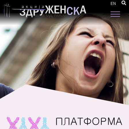
Платформата за родова еднаквост реагира
EN
на сексистичкото известување за случајот
со студентката од Косово