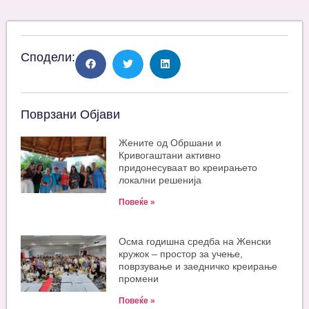
Сподели:
Поврзани Објави
Жените од Обршани и
Кривогаштани активно
придонесуваат во креирањето
локални решенија
Повеќе »
Oсма годишна средба на Женски
кружок – простор за учење,
поврзување и заедничко креирање
промени
Повеќе »