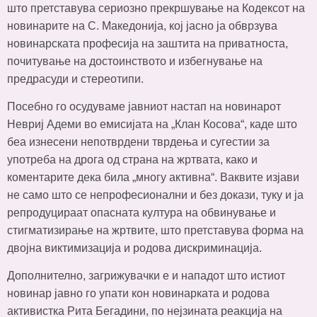
што претставува сериозно прекршување на Кодексот на
новинарите на С. Македонија, кој јасно ја обврзува
новинарската професија на заштита на приватноста,
почитување на достоинството и избегнување на
предрасуди и стереотипи.
Посебно го осудуваме јавниот настап на новинарот
Невриј Адеми во емисијата на „Клан Косова“, каде што
беа изнесени непотврдени тврдења и сугестии за
употреба на дрога од страна на жртвата, како и
коментарите дека била „многу активна“. Ваквите изјави
не само што се непрофесионални и без докази, туку и ја
репродуцираат опасната култура на обвинување и
стигматизирање на жртвите, што претставува форма на
двојна виктимизација и родова дискриминација.
Дополнително, загрижувачки е и нападот што истиот
новинар јавно го упати кон новинарката и родова
активистка Рита Бегадини, по нејзината реакција на