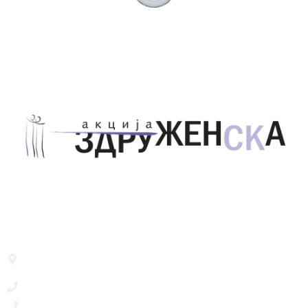
Здружение за унапредување на родовата
еднаквост Акција Здруженска – Скопје
Address List
Ул. Никола Тримпаре 12-1/12,
Скопје, Р. Македонија
+389 71 245 384
+389 2 3215660