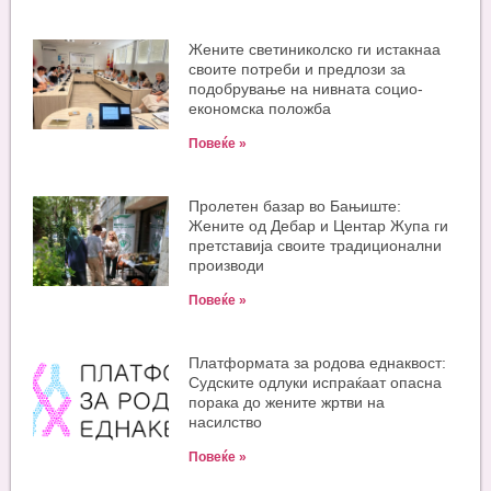
Жените светиниколско ги истакнаа
своите потреби и предлози за
подобрување на нивната социо-
економска положба
Повеќе »
Пролетен базар во Бањиште:
Жените од Дебар и Центар Жупа ги
претставија своите традиционални
производи
Повеќе »
Платформата за родова еднаквост:
Судските одлуки испраќаат опасна
порака до жените жртви на
насилство
Повеќе »