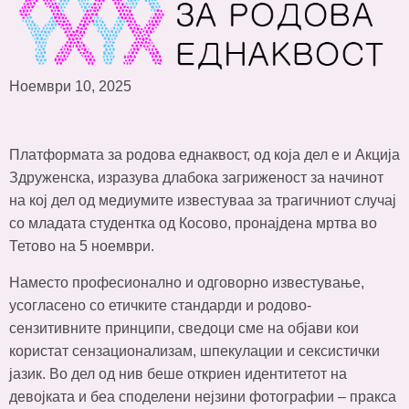
Ноември 10, 2025
Платформата за родова еднаквост, од која дел е и Акција
Здруженска, изразува длабока загриженост за начинот
на кој дел од медиумите известуваа за трагичниот случај
со младата студентка од Косово, пронајдена мртва во
Тетово на 5 ноември.
Наместо професионално и одговорно известување,
усогласено со етичките стандарди и родово-
сензитивните принципи, сведоци сме на објави кои
користат сензационализам, шпекулации и сексистички
јазик. Во дел од нив беше откриен идентитетот на
девојката и беа споделени нејзини фотографии – пракса