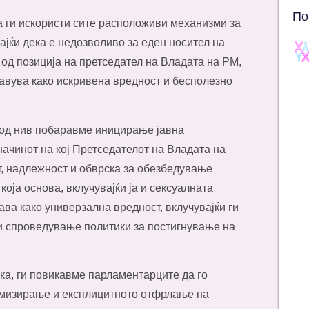
По
а ги искористи сите расположиви механизми за
ајќи дека е недозволиво за еден носител на
 од позиција на претседател на Владата на РМ,
тавува како искривена вредност и бесполезно
 од нив побаравме иницирање јавна
начинот на кој Претседателот на Владата на
т, надлежност и обврска за обезбедување
оја основа, вклучувајќи ја и сексуалната
ава како универзална вредност, вклучувајќи ги
 и спроведување политики за постигнување на
ска, ги повикавме парламентарците да го
нимизирање и експлицитното отфрлање на