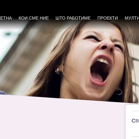
 на РМ
ЧЕТНА
КОИ СМЕ НИЕ
ШТО РАБОТИМЕ
ПРОЕКТИ
МУЛТ
Сп