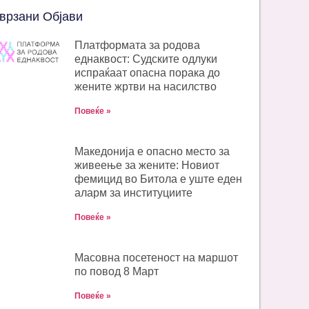
врзани Објави
Платформата за родова
еднаквост: Судските одлуки
испраќаат опасна порака до
жените жртви на насилство
Повеќе »
Македонија е опасно место за
живеење за жените: Новиот
фемицид во Битола е уште еден
аларм за институциите
Повеќе »
Масовна посетеност на маршот
по повод 8 Март
Повеќе »