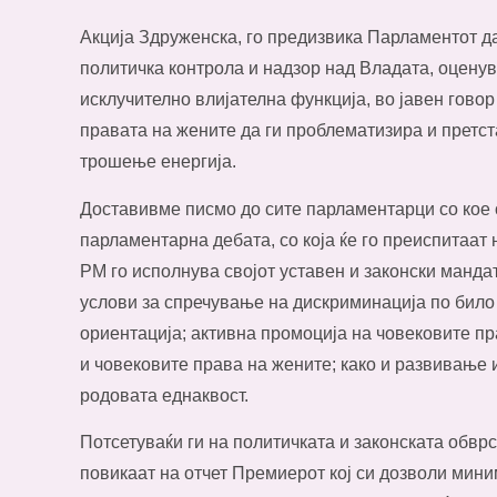
Акција Здруженска, го предизвика Парламентот д
политичка контрола и надзор над Владата, оценув
исклучително влијателна функција, во јавен говор
правата на жените да ги проблематизира и претс
трошење енергија.
Доставивме писмо до сите парламентарци со кое
парламентарна дебата, со која ќе го преиспитаат 
РМ го исполнува својот уставен и законски манда
услови за спречување на дискриминација по било к
ориентација; активна промоција на човековите пр
и човековите права на жените; како и развивање
родовата еднаквост.
Потсетуваќи ги на политичката и законската обвр
повикаат на отчет Премиерот кој си дозволи ми