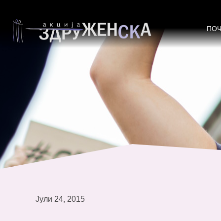
Повик за реакција до Собранието
ПО
Јули 24, 2015