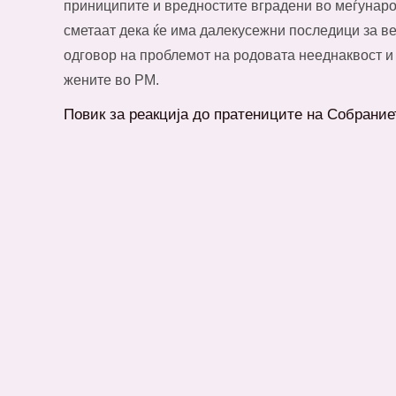
приниципите и вредностите вградени во меѓунаро
сметаат дека ќе има далекусежни последици за в
одговор на проблемот на родовата нееднаквост и
жените во РМ.
Повик за реакција до пратениците на Собрание