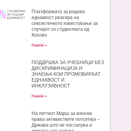
Платформата за родова
еднаквост реагира на
сексистичкото известување за
случајот со студентката од
Косово
Повеќе »
ПОДДРШКА ЗА УЧЕБНИЦИ БЕЗ
ДИСКРИМИНАЦИЈА И
ЗНАЕЊА КОИ ПРОМОВИРААТ
ЕДНАКВОСТ И
ИНКЛУЗИВНОСТ
Повеќе »
На петтиот Марш за женски
права активистките потсетија –
Држава што не постапува е
држава што силува