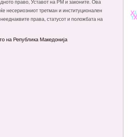
дното право, Уставот на РМ и законите. Ова
еќе несериозниот третман и институционален
 нееднаквите права, статусот и положбата на
то на Република Македонија