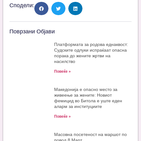
Сподели:
Поврзани Објави
Платформата за родова еднаквост:
Судските одлуки испраќаат опасна
порака до жените жртви на
насилство
Повеќе »
Македонија е опасно место за
живеење за жените: Новиот
фемицид во Битола е уште еден
аларм за институциите
Повеќе »
Масовна посетеност на маршот по
повод 8 Март