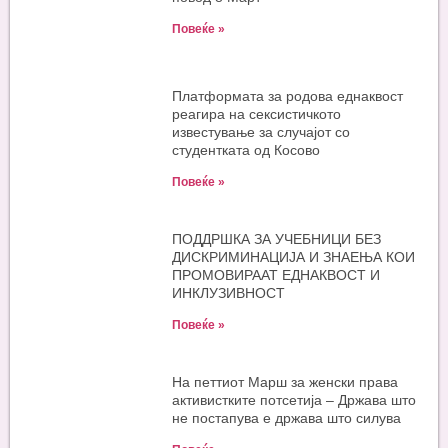
Повеќе »
Платформата за родова еднаквост
реагира на сексистичкото
известување за случајот со
студентката од Косово
Повеќе »
ПОДДРШКА ЗА УЧЕБНИЦИ БЕЗ
ДИСКРИМИНАЦИЈА И ЗНАЕЊА КОИ
ПРОМОВИРААТ ЕДНАКВОСТ И
ИНКЛУЗИВНОСТ
Повеќе »
На петтиот Марш за женски права
активистките потсетија – Држава што
не постапува е држава што силува