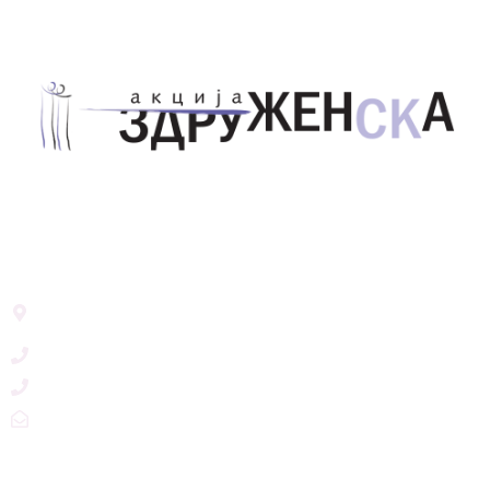
Здружение за унапредување на родовата
еднаквост Акција Здруженска – Скопје
Address List
Ул. Никола Тримпаре 12-1/12,
Скопје, Р. Македонија
+389 71 245 384
+389 2 3215660
zdruzenska@t.mk
Social Networks
@akcijazdruzenska