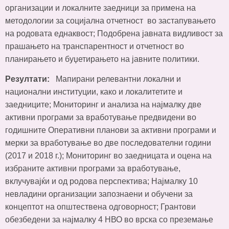
организации и локалните заедници за примена на
методологии за социјална отчетност во застапувањето
на родовата еднаквост; Подобрена јавната видливост за
прашањето на транспарентност и отчетност во
планирањето и буџетирањето на јавните политики.
Резултати:
Мапирани релевантни локални и
национални институции, како и локалитетите и
заедниците; Мониторинг и анализа на најмалку две
активни програми за вработување предвидени во
годишните Оперативни планови за активни програми и
мерки за вработување во две последователни години
(2017 и 2018 г.); Мониторинг во заедницата и оцена на
избраните активни програми за вработување,
вклучувајќи и од родова перспектива; Најмалку 10
невладини организации запознаени и обучени за
концептот на општествена одговорност; Грантови
обезбедени за најмалку 4 НВО во врска со преземање