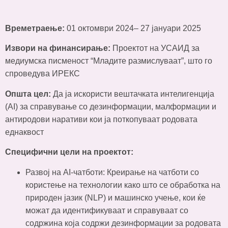
Времетраење:
01 октомври 2024– 27 јануари 2025
Извори на финансирање:
Проектот на УСАИД за
медиумска писменост “Младите размислуваат”, што го
спроведува ИРЕКС
Општа цел:
Да ја искористи вештачката интелигенција
(AI) за справување со дезинформации, малформации и
антиродови наративи кои ја поткопуваат родовата
еднаквост
Специфични цели на проектот:
Развој на AI-чатботи: Креирање на чатботи со
користење на технологии како што се обработка на
природен јазик (NLP) и машинско учење, кои ќе
можат да идентификуваат и справуваат со
содржина која содржи дезинформации за родовата