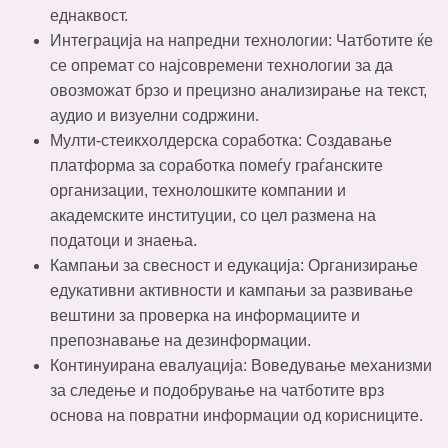
еднаквост.
Интеграција на напредни технологии: Чатботите ќе
се опремат со најсовремени технологии за да
овозможат брзо и прецизно анализирање на текст,
аудио и визуелни содржини.
Мулти-стеикхолдерска соработка: Создавање
платформа за соработка помеѓу граѓанските
организации, технолошките компании и
академските институции, со цел размена на
податоци и знаења.
Кампањи за свесност и едукација: Организирање
едукативни активности и кампањи за развивање
вештини за проверка на информациите и
препознавање на дезинформации.
Континуирана евалуација: Воведување механизми
за следење и подобрување на чатботите врз
основа на повратни информации од корисниците.