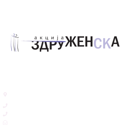
Здружение за унапредување на родовата
еднаквост Акција Здруженска – Скопје
Address List
Ул. Никола Тримпаре 12-1/12,
Скопје, Р. Македонија
+389 71 245 384
+389 2 3215660
zdruzenska@t.mk