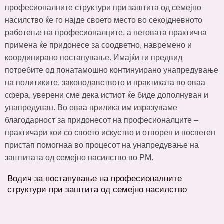
професионалните структури при заштита од семејно
насилство ќе го најде своето место во секојдневното
работење на професионалците, а неговата практична
примена ќе придонесе за соодветно, навремено и
координирано постапување. Имајќи ги предвид
потребите од понатамошно континуирано унапредување
на политиките, законодавството и практиката во оваа
сфера, уверени сме дека истиот ќе биде дополнуван и
унапредуван. Во оваа прилика им изразуваме
благодарност за придонесот на професионалците –
практичари кои со своето искуство и отворен и посветен
пристап помогнаа во процесот на унапредување на
заштитата од семејно насилство во РМ.
Водич за постапување на професионалните
структури при заштита од семејно насилство