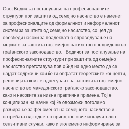
Овој Водич за постапување на професионалните
структури при заштита од семејно насилство е наменет
за професионалците од формалниот и неформалниот
систем за заштита од семејно насилство, со цел да
обезбеди насоки за поадекватно спроведување на
мерките за заштита од семејно насилство предвидени во
граѓанското законодавство. Водичот за постапување на
професионалните структури при заштита од семејно
насилство претставува прв обид на едно место да се
најдат содржини кои ќе ги опфатат теоретските концепти,
решенијата кои се однесуваат на заштитата од семејно
насилство во македонското граѓанско законодавство,
како и насоките за нивна практична примена. Тој е
конципиран на начин кој ќе овозможи поголемо
разбирање за феноменот на семејното насилство и
потребата од содветен приод кон овие исклучително
сензитивни случаи, како и зголемено информирање за