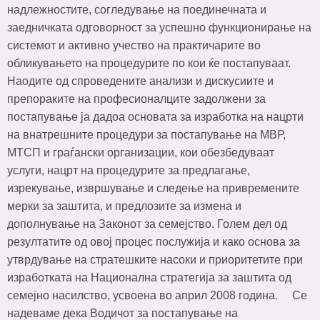
надлежностите, согледување на поединечната и
заедничката одговорност за успешно функционирање на
системот и активно учество на практичарите во
обликувањето на процедурите по кои ќе постапуваат.
Наодите од спроведените анализи и дискусиите и
препораките на професионалците задолжени за
постапување ја дадоа основата за изработка на нацрти
на внатрешните процедури за постапување на МВР,
МТСП и граѓански организации, кои обезбедуваат
услуги, нацрт на процедурите за предлагање,
изрекување, извршување и следење на привремените
мерки за заштита, и предлозите за измена и
дополнување на Законот за семејство. Голем дел од
резултатите од овој процес послужија и како основа за
утврдување на стратешките насоки и приоритетите при
изработката на Национална стратегија за заштита од
семејно насилство, усвоена во април 2008 година. Се
надеваме дека Водичот за постапување на