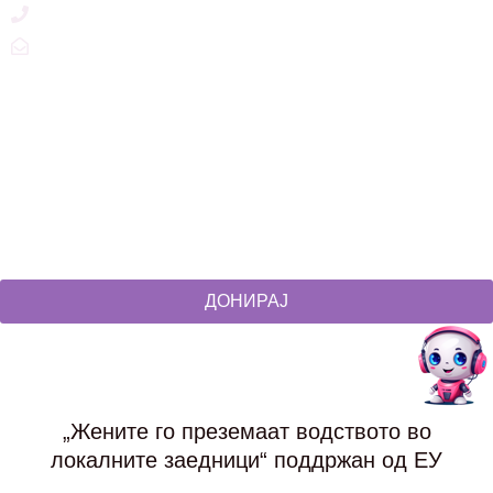
+389 2 3215660
zdruzenska@t.mk
Social Networks
@akcijazdruzenska
Akcija Zdruzenska
Akcija Zdruzenska
Akcija Zdruzenska
ДОНИРАЈ
„Жените го преземаат водството во
локалните заедници“ поддржан од ЕУ