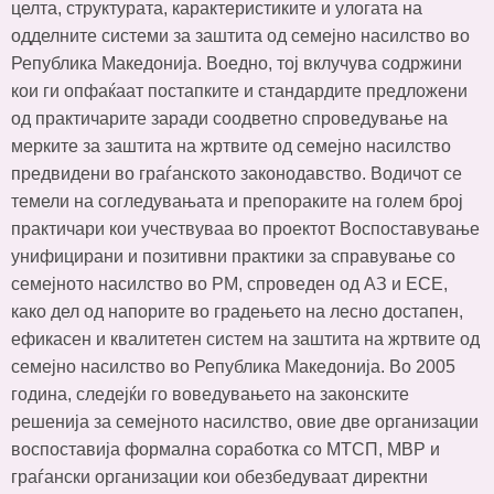
целта, структурата, карактеристиките и улогата на
одделните системи за заштита од семејно насилство во
Република Македонија. Воедно, тој вклучува содржини
кои ги опфаќаат постапките и стандардите предложени
од практичарите заради соодветно спроведување на
мерките за заштита на жртвите од семејно насилство
предвидени во граѓанското законодавство. Водичот се
темели на согледувањата и препораките на голем број
практичари кои учествуваа во проектот Воспоставување
унифицирани и позитивни практики за справување со
семејното насилство во РМ, спроведен од АЗ и ЕСЕ,
како дел од напорите во градењето на лесно достапен,
ефикасен и квалитетен систем на заштита на жртвите од
семејно насилство во Република Македонија. Во 2005
година, следејќи го воведувањето на законските
решенија за семејното насилство, овие две организации
воспоставија формална соработка со МТСП, МВР и
граѓански организации кои обезбедуваат директни