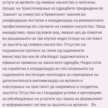
услуги за жртвите од семејно насилство и започнаа
процес на транспонирање на одредбите предвидени во
Законот за семејство и Кривичниот законик во
унифицирани постапки и координација на релевантните
професионалци во случаите на семејно насилство. Оваа
иницијатива, прва од ваков вид, имаше цел да помогне
во решавањето на три клучни недостатоци на системот
за заштита од семејно насилство: Отсуство на
подзаконски прописи за секое од надлежните
министерства кои ќе обезбедат задолжителна и
ефикасна примена на законските одредби; Недостаток
на соработка и координација во постапувањето на
надлежните институции неопходна за спречување на
дополнителната виктимизација на жртвите и
олеснување на пристапот до навремена и соодветна
заштита; Отсуство на стандардни услови и критериуми
за обезбедување на услугите од страна на формалниот
и неформалниот систем за заштита на жртвите. Во