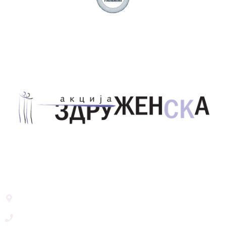
Здружение за унапредување на родовата
еднаквост Акција Здруженска – Скопје
Address List
Ул. Никола Тримпаре 12-1/12,
Скопје, Р. Македонија
+389 71 245 384