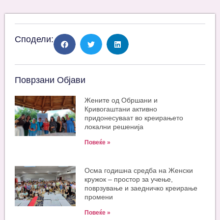
Сподели:
Поврзани Објави
Жените од Обршани и
Кривогаштани активно
придонесуваат во креирањето
локални решенија
Повеќе »
Oсма годишна средба на Женски
кружок – простор за учење,
поврзување и заедничко креирање
промени
Повеќе »