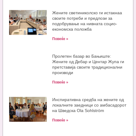
Жените светиниколско ги истакнаа
своите потреби и предлози за
подобрување на нивната социо-
економска положба
Повеќе »
Пролетен базар во Бањиште:
Жените од Дебар и Центар Жупа ги
претставија своите традиционални
производи
Повеќе »
Инспиративна средба на жените од
локалните заедници со амбасадорот
на Шведска Ola Sohlström
Повеќе »