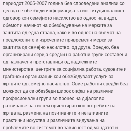
периодот 2005-2007 година беа спроведени анализи со
цел да се обезбеди информација за институционалниот
одговор кон семејното насилство во однос на видот,
обемот и начинот на обезбедување на мерките за
заштита од една страна, како и во однос на обемот на
предложените и изречените привремени мерки за
заштита од семејно насилство, од друга. Воедно, беа
организирани серија средби на работни групи составени
од назначени претставници од надлежните
министерства, центрите за социјална работа, судовите и
граѓански организации кои обезбедуваат услуги за
жртвите од семејно насилство. Овие работни средби беа
можност да се обезбеди широк опфат на различни
професионални групи во процес на дијалог во
развивање на систем ориентиран кон потребите на
жртвата, размена на позитивните и негативните
практични искуства и различните видувања на
проблемите во системот во зависност од мандатот и