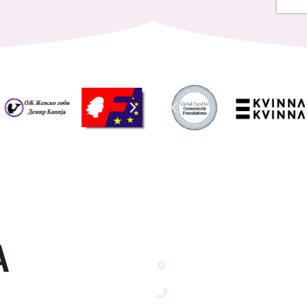
Address List
Ул. Никола Тримпаре 12-1/
Скопје, Р. Македонија
т
+389 71 245 384