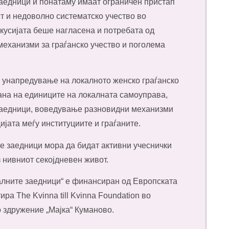
заедници и понатаму имаат ограничен пристап
 и недоволно систематско учество во
кусијата беше нагласена и потребата од
еханизми за граѓанско учество и поголема
а унапредување на локалното женско граѓанско
рана на единиците на локалната самоуправа,
заедници, воведување разновидни механизми
ијата меѓу институциите и граѓаните.
е заедници мора да бидат активни учеснички
 нивниот секојдневен живот.
алните заедници“ е финансиран од Европската
тира
The Kvinna till Kvinna Foundation
во
 здружение „Мајка“ Куманово
.