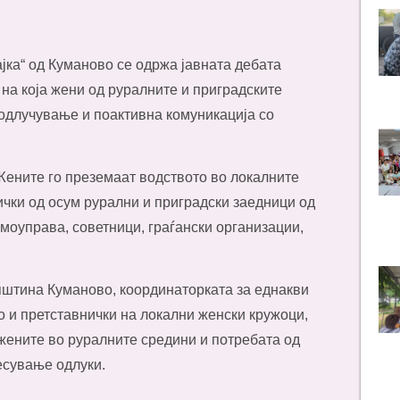
јка“ од Куманово
се одржа јавната дебата
 на која жени од руралните и приградските
одлучување и поактивна комуникација со
Жените го преземаат водството во локалните
ички од осум рурални и приградски заедници од
моуправа, советници, граѓански организации,
општина Куманово, координаторката за еднакви
о и претставнички на локални женски кружоци,
 жените во руралните средини и потребата од
есување одлуки.