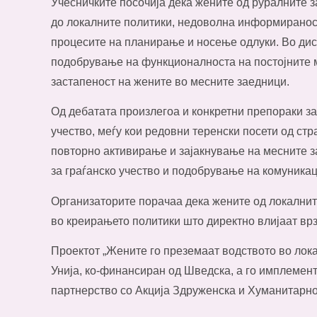
Учесничките посочија дека жените од руралните 
до локалните политики, недоволна информираност
процесите на планирање и носење одлуки. Во дис
подобрување на функционалноста на постојните м
застапеност на жените во месните заедници.
Од дебатата произлегоа и конкретни препораки з
учество, меѓу кои редовни теренски посети од ст
повторно активирање и зајакнување на месните 
за граѓанско учество и подобрување на комуникац
Организаторите порачаа дека жените од локалнит
во креирањето политики што директно влијаат врз
Проектот „Жените го преземаат водството во лок
Унија, ко-финансиран од Шведска, а го имплемен
партнерство со
Акција Здруженска
и
Хуманитарно