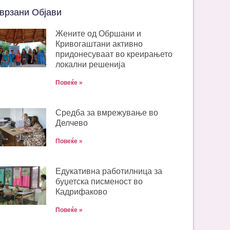
врзани Објави
Жените од Обршани и
Кривогаштани активно
придонесуваат во креирањето
локални решенија
Повеќе »
Средба за вмрежување во
Делчево
Повеќе »
Едукативна работилница за
буџетска писменост во
Кадрифаково
Повеќе »