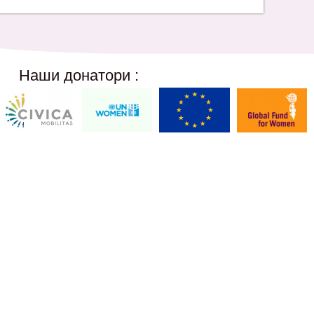
Наши донатори :
Social Networks
12,
@akcijazdruzenska
Akcija Zdruzenska
Akcija Zdruzenska