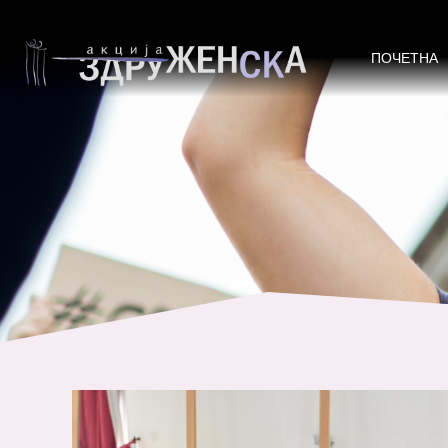
Одржана јавна дебата „Женско ли
бараат поголемо учество во лок
ПОЧЕТНА