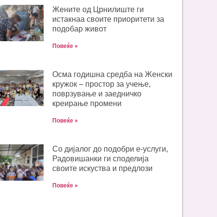
Жените од Црнилиште ги
истакнаа своите приоритети за
подобар живот
Повеќе »
Oсма годишна средба на Женски
кружок – простор за учење,
поврзување и заедничко
креирање промени
Повеќе »
Со дијалог до подобри е-услуги,
Радовишанки ги споделија
своите искуства и предлози
Повеќе »