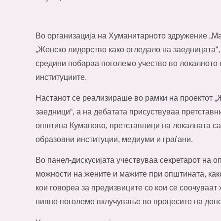
Во oрганизација на
Хуманитарното здружение „Ма
„Женско лидерство како огледало на заедницата“,
средини побараа поголемо учество во локалното 
институциите.
Настанот се реализираше во рамки на проектот „
заедници“, а на дебатата присуствуваа претставн
општина Куманово, претставници на локалната са
образовни институции, медиуми и граѓани.
Во панел-дискусијата учествуваа секретарот на 
можности на жените и мажите при општината, как
кои говореа за предизвиците со кои се соочуваат
нивно поголемо вклучување во процесите на дон