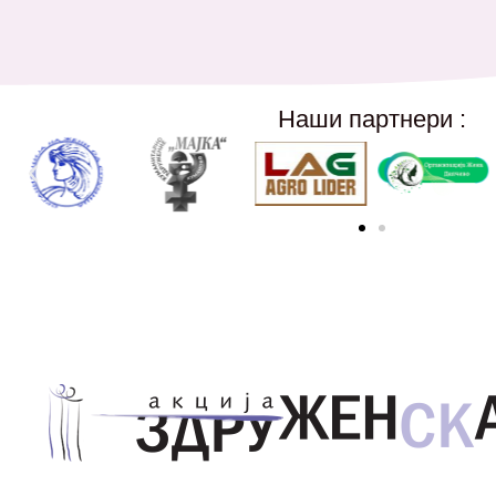
Наши партнери :
Здружение за унапредување на родовата еднаквос