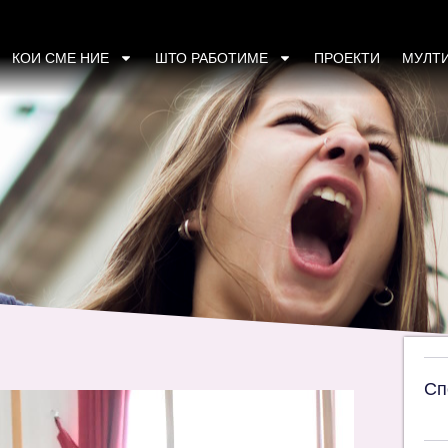
дерство како огледало на заедницата“: Же
алното одлучување
КОИ СМЕ НИЕ
ШТО РАБОТИМЕ
ПРОЕКТИ
МУЛТ
Сп