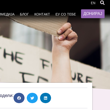
ните од руралните средини
EN
ДОНИРАЈ
ИМЕДИЈА
БЛОГ
КОНТАКТ
ЕУ СО ТЕБЕ
одели: