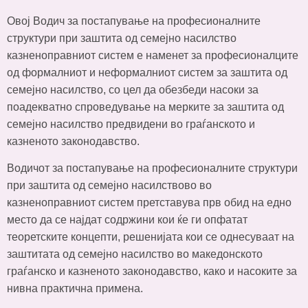
Овој Водич за постапување на професионалните
структури при заштита од семејно насилство
казненоправниот систем е наменет за професионалците
од формалниот и неформалниот систем за заштита од
семејно насилство, со цел да обезбеди насоки за
поадекватно спроведување на мерките за заштита од
семејно насилство предвидени во граѓанското и
казненото законодавство.
Водичот за постапување на професионалните структури
при заштита од семејно насилствово во
казненоправниот систем претставува прв обид на едно
место да се најдат содржини кои ќе ги опфатат
теоретските концепти, решенијата кои се однесуваат на
заштитата од семејно насилство во македонското
граѓанско и казненото законодавство, како и насоките за
нивна практична примена.