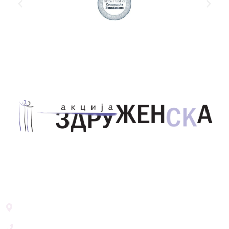
Здружение за унапредување на родовата
еднаквост Акција Здруженска – Скопје
Address List
Ул. Никола Тримпаре 12-1/12,
Скопје, Р. Македонија
+389 71 245 384