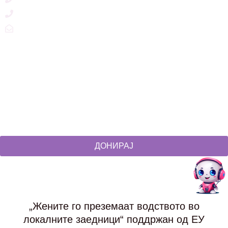
+389 2 3215660
zdruzenska@t.mk
Social Networks
@akcijazdruzenska
Akcija Zdruzenska
Akcija Zdruzenska
Akcija Zdruzenska
ДОНИРАЈ
„Жените го преземаат водството во
локалните заедници“ поддржан од ЕУ