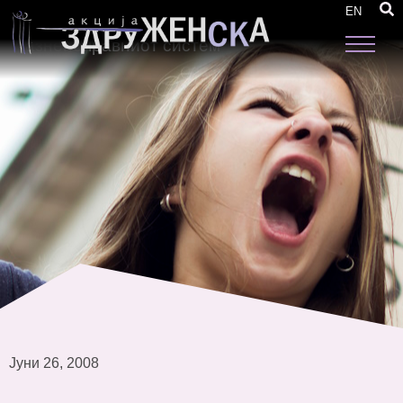
Водич за постапување на професионалните
EN
структури при заштита од семејно насилство
казненоправниот систем
Јуни 26, 2008