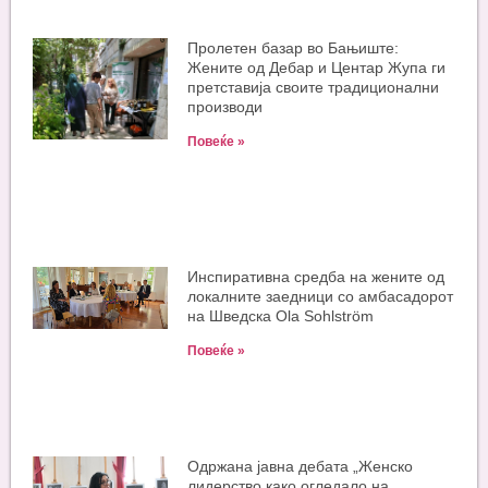
Пролетен базар во Бањиште:
Жените од Дебар и Центар Жупа ги
претставија своите традиционални
производи
Повеќе »
Инспиративна средба на жените од
локалните заедници со амбасадорот
на Шведска Ola Sohlström
Повеќе »
Одржана јавна дебата „Женско
лидерство како огледало на