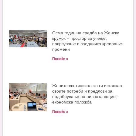
Oсма годишна средба на Женски
кружок – простор за учење,
поврзување и заедничко креирање
промени
Повеќе »
Жените светиниколско ги истакнаа
своите потреби и предлози за
подобрување на нивната социо-
економска положба
Повеќе »