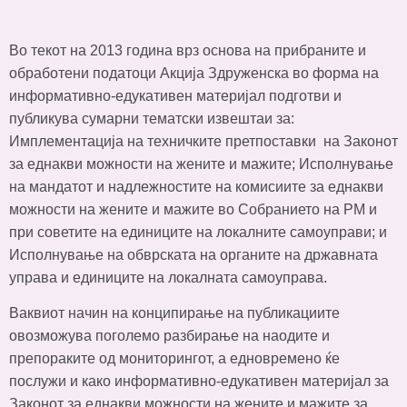
Во текот на 2013 година врз основа на прибраните и
обработени податоци Акција Здруженска во форма на
информативно-едукативен материјал подготви и
публикува сумарни тематски извештаи за:
Имплементација на техничките претпоставки на Законот
за еднакви можности на жените и мажите; Исполнување
на мандатот и надлежностите на комисиите за еднакви
можности на жените и мажите во Собранието на РМ и
при советите на единиците на локалните самоуправи; и
Исполнување на обврската на органите на државната
управа и единиците на локалната самоуправа.
Ваквиот начин на конципирање на публикациите
овозможува поголемо разбирање на наодите и
препораките од мониторингот, а едновремено ќе
послужи и како информативно-едукативен материјал за
Законот за еднакви можности на жените и мажите за