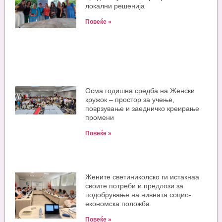
локални решенија
Повеќе »
Oсма годишна средба на Женски
кружок – простор за учење,
поврзување и заедничко креирање
промени
Повеќе »
Жените светиниколско ги истакнаа
своите потреби и предлози за
подобрување на нивната социо-
економска положба
Повеќе »