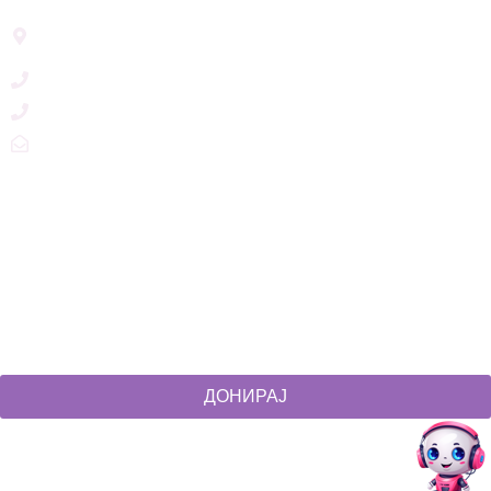
Address List
Ул. Никола Тримпаре 12-1/12,
Скопје, Р. Македонија
+389 71 245 384
+389 2 3215660
zdruzenska@t.mk
Social Networks
@akcijazdruzenska
Akcija Zdruzenska
Akcija Zdruzenska
Akcija Zdruzenska
ДОНИРАЈ