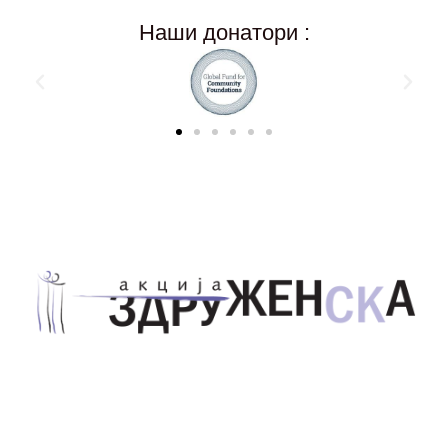
Наши донатори :
Здружение за унапредување на родовата
еднаквост Акција Здруженска – Скопје