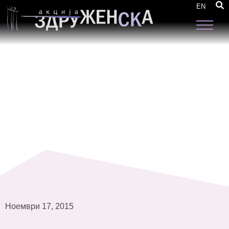
Истражување „Состојба со еднаквоста во
EN
одлучувањето и промоцијата на родовата
еднаквост во Полошкиот регион“
Ноември 17, 2015