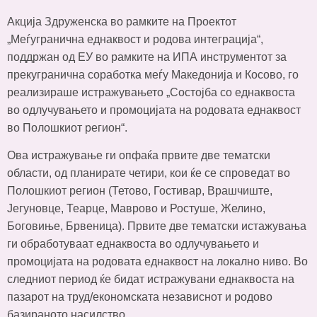
Акција Здруженска во рамките на Проектот
„Меѓугранична еднаквост и родова интеграција“,
поддржан од ЕУ во рамките на ИПА инструментот за
прекугранична соработка меѓу Македонија и Косово, го
реализираше истражувањето „Состојба со еднаквоста
во одлучувањето и промоцијата на родовата еднаквост
во Полошкиот регион“.
Ова истражување ги опфаќа првите две тематски
области, од планирате четири, кои ќе се спроведат во
Полошкиот регион (Тетово, Гостивар, Врашчиште,
Јегуновце, Теарце, Маврово и Ростуше, Желино,
Боговиње, Брвеница). Првите две тематски истажувања
ги обработуваат еднаквоста во одлучувањето и
промоцијата на родовата еднаквост на локално ниво. Во
следниот период ќе бидат истражувани еднаквоста на
пазарот на труд/економската независнот и родово
базираното насилство.