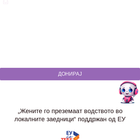
zdruzenska@t.mk
Social Networks
@akcijazdruzenska
Akcija Zdruzenska
Akcija Zdruzenska
Akcija Zdruzenska
ДОНИРАЈ
„Жените го преземаат водството во
локалните заедници“ поддржан од ЕУ