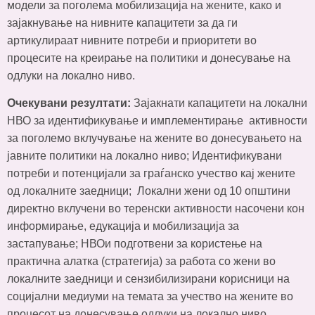
модели за поголема мобилизација на жените, како и
зајакнување на нивните капацитети за да ги
артикулираат нивните потреби и приоритети во
процесите на креирање на политики и донесување на
одлуки на локално ниво.
Очекувани резултати:
Зајакнати капацитети на локални
НВО за идентификување и имплементирање активности
за поголемо вклучување на жените во донесувањето на
јавните политики на локално ниво; Идентификувани
потреби и потенцијали за граѓанско учество кај жените
од локалните заедници; Локални жени од 10 општини
директно вклучени во теренски активности насочени кон
информирање, едукација и мобилизација за
застапување; НВОи подготвени за користење на
практична алатка (стратегија) за работа со жени во
локалните заедници и сензибилизирани корисници на
социјални медиуми на темата за учество на жените во
процесот на донесување одлуки на локално ниво.