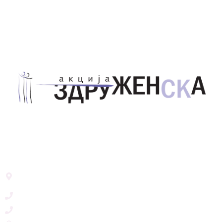
Здружение за унапредување на родовата
еднаквост Акција Здруженска – Скопје
Address List
Ул. Никола Тримпаре 12-1/12,
Скопје, Р. Македонија
+389 71 245 384
+389 2 3215660