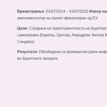
Времетраење:
01/07/2014 – 01/07/2015
Извор н
имплементатор на проект финансиран од ЕУ
Цели:
Следење на транспарентноста на буџетскит
самоуправа (Карпош, Центар, Аеродром, Кисела В
Сандево)
Резултати:
Обезбедени се релевантни јавни инф
во буџетските процеси.