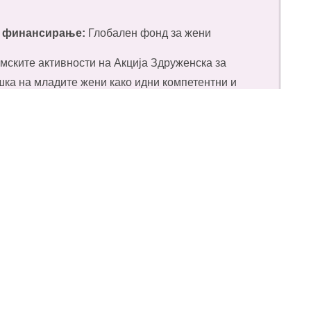
а финансирање:
Глобален фонд за жени
мските активности на Акција Здруженска за
шка на младите жени како идни компетентни и
чно искуство (вклученост во планирањето и
ување и кампањи); Спречување на идна
ата еднаквост и правата на жените преку
а прибраните и анализирани релевантни
закони и политики за родова еднаквост и
, како и потребите изразени од самите жени;
ните актери (особено машинеријата и
едување на обврските од политиките за родова
тични алатки за имплементација и обука; и
кција Здруженска.