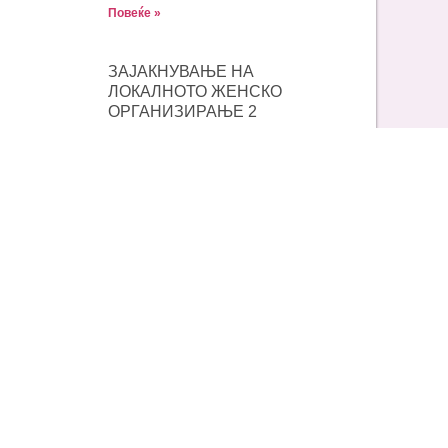
Повеќе »
ЗАЈАКНУВАЊЕ НА
ЛОКАЛНОТО ЖЕНСКО
ОРГАНИЗИРАЊЕ 2
Повеќе »
ЖЕНИТЕ ГО ПРЕВЗЕМААТ
ВОДСТВОТО ВО ЛОКАЛНИТЕ
ЗАЕДНИЦИ
Повеќе »
ПОТТИКНУВАЊЕ НА КУЛТУРА
НА ЛОКАЛНА ФИЛАНТРОПИЈА
ПРЕКУ ПОДДРШКА НА
ЛОКАЛНИ ЖЕНСКИ
ИНИЦИЈАТИВИ