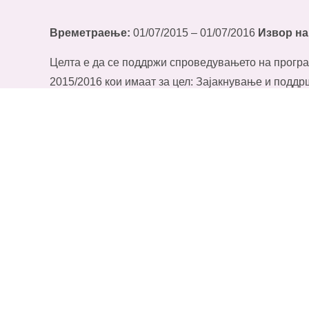
Времетраење:
01/07/2015 – 01/07/2016
Извор н
Целта е да се поддржи спроведувањето на програ
2015/2016 кои имаат за цел: Зајакнување и поддр
влијателни активисти преку нивна обука и практи
реализацијата на активности за следење, застап
маргинализација на прашањата поврзани за родов
оддржување на јавна дебата која ќе се темели н
податоци за јазот помеѓу намерите на усвоените 
напорите и ресурсите за нивна практична примена
Зголемување на надлежностите на институционал
администрацијата за родова еднаквост) за спров
еднаквост преку развивање и застапување на прак
Зајакнување на организациските капацитети на А