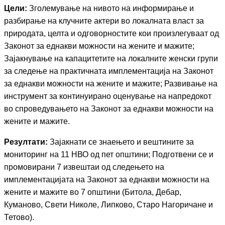
Цели:
Зголемување на нивото на информирање и
разбирање на клучните актери во локалната власт за
природата, целта и одговорностите кои произлегуваат од
Законот за еднакви можности на жените и мажите;
Зајакнување на капацитетите на локалните женски групи
за следење на практичната имплементација на Законот
за еднакви можности на жените и мажите; Развивање на
инструмент за континуирано оценување на напредокот
во спроведувањето на Законот за еднакви можности на
жените и мажите.
Резултати:
Зајакнати се знаењето и вештините за
мониторинг на 11 НВО од пет општини; Подготвени се и
промовирани 7 извештаи од следењето на
имплементацијата на Законот за еднакви можности на
жените и мажите во 7 општини (Битола, Дебар,
Куманово, Свети Николе, Липково, Старо Нагоричане и
Тетово).