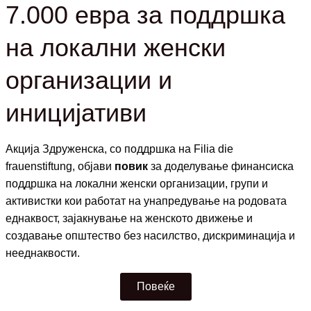
7.000 евра за поддршка
на локални женски
организации и
иницијативи
Акција Здруженска,
со поддршка на F
ilia die
frauenstiftung,
објави
повик
за доделување финансиска
поддршка на локални женски организации, групи и
активистки кои работат на унапредување на родовата
еднаквост, зајакнување на женското движење и
создавање општество без насилство, дискриминација и
нееднаквости.
Повеќе