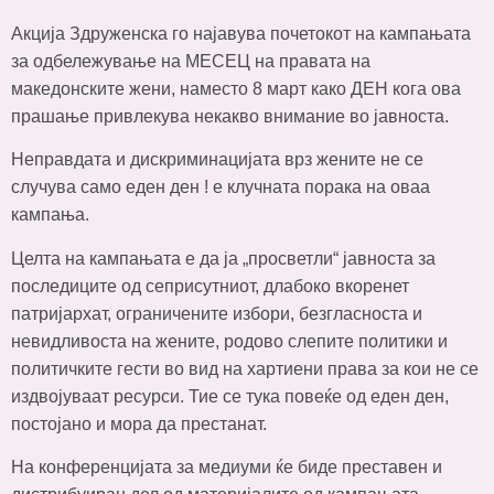
Акција Здруженска го најавува почетокот на кампањата
за одбележување на МЕСЕЦ на правата на
македонските жени, наместо 8 март како ДЕН кога ова
прашање привлекува некакво внимание во јавноста.
Неправдата и дискриминацијата врз жените не се
случува само еден ден ! е клучната порака на оваа
кампања.
Целта на кампањата е да ја „просветли“ јавноста за
последиците од сеприсутниот, длабоко вкоренет
патријархат, ограничените избори, безгласноста и
невидливоста на жените, родово слепите политики и
политичките гести во вид на хартиени права за кои не се
издвојуваат ресурси. Тие се тука повеќе од еден ден,
постојано и мора да престанат.
На конференцијата за медиуми ќе биде преставен и