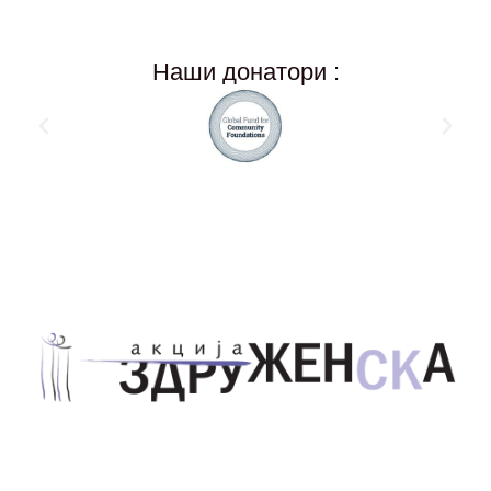
Наши донатори :
Здружение за унапредување на родовата
еднаквост Акција Здруженска – Скопје