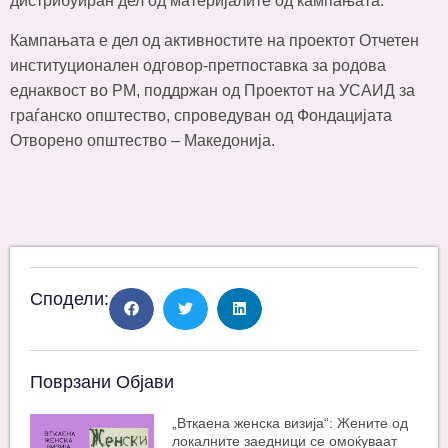
дистрибуиран дел од материјалите од кампањата.
Кампањата е дел од активностите на проектот Отчетен
институционален одговор-претпоставка за родова
еднаквост во РМ, поддржан од Проектот на УСАИД за
граѓанско општество, спроведуван од Фондацијата
Отворено општество – Македонија.
Сподели:
Поврзани Објави
„Вткаена женска визија“: Жените од
локалните заедници се омоќуваат