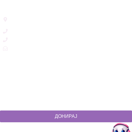
Address List
Ул. Никола Тримпаре 12-1/12,
Скопје, Р. Македонија
+389 71 245 384
+389 2 3215660
zdruzenska@t.mk
Social Networks
@akcijazdruzenska
Akcija Zdruzenska
Akcija Zdruzenska
Akcija Zdruzenska
ДОНИРАЈ