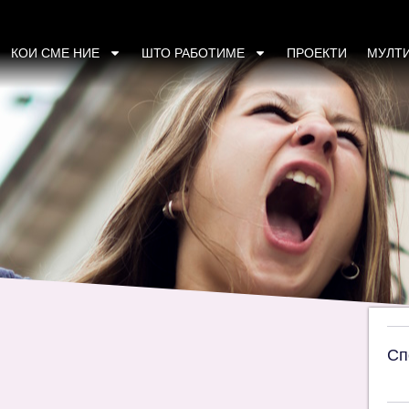
АЃАНКА?
КОИ СМЕ НИЕ
ШТО РАБОТИМЕ
ПРОЕКТИ
МУЛТ
Сп