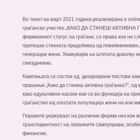
Во текот на март 2021 година реализирана е onli
граѓанско учество „КАКО ДА СТАНЕШ АКТИВНА Г
формалниот статус на граѓани, со права кои ни сл
претешко стекната придобивка од повеќевековен,
генерации жени. Укажувајќи на штетата доколку н
секојдневие.
Кампањата се состои од дизајнирани постови как
прашање „Како да станеш активна граѓанка?“, од
како едукативни насоки кои се во функција на про
граѓанство кај општата популација жени на кои и
Пораките укажуваат на различни форми низ кои ж
транспарентност на локалните самоуправи, особе
финансии.