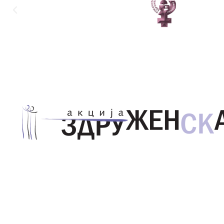
Здружение за унапредување на родовата еднаквос
Акција Здруженска – Скопје