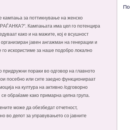
По
ne кампања за поттикнување на женско
РАЃАНКА?“. Кампањата има цел го потенцира
едуваат како и на мажите, кој е всушност
 организиран јавен ангажман на генерации и
е го искористиме за наше подобро локално
о придружни пораки во одговор на главното
 кои посебно или сите заедно функционираат
моција на култура на активно /одговорно
м се обраќаме како примарна целна група.
ените може да обезбедат отчетност,
но во делот за управувањето со јавните