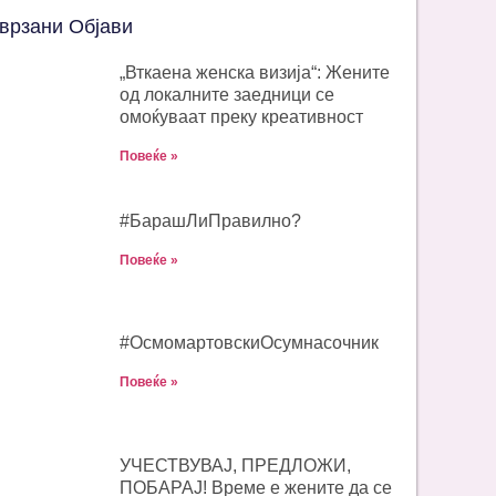
врзани Објави
„Вткаена женска визија“: Жените
од локалните заедници се
омоќуваат преку креативност
Повеќе »
#БарашЛиПравилно?
Повеќе »
#ОсмомартовскиOсумнасочник
Повеќе »
УЧЕСТВУВАЈ, ПРЕДЛОЖИ,
ПОБАРАЈ! Време е жените да се