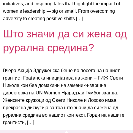
initiatives, and inspiring tales that highlight the impact of
women’s leadership —big or small. From overcoming
adversity to creating positive shifts […]
Што значи да си жена од
рурална средина?
Вчера Акција Здруженска беше во посета на нашиот
грантист Граѓанска иницијатива на жени – ГИЖ Свети
Николе кои беа домаќини на заменик-извршна
директорка на UN Women Нјарадзаи Гумбонзванда.
Женските кружоци од Свети Николе и Лозово имаа
прекрасна дискусија за тоа што значи да си жена од
рурална средина во нашиот контекст. Горди на нашите
грантисти, […]