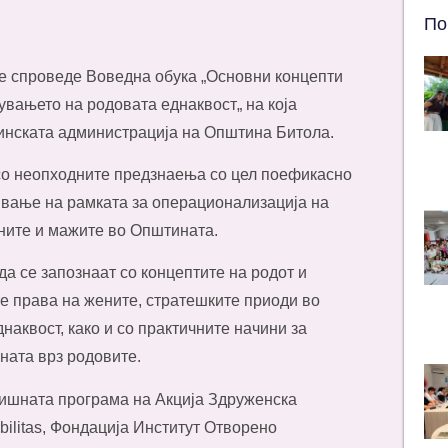
По
се спроведе Воведна обука „Основни концепти
вањето на родовата еднаквост„ на која
инската администрација на Општина Битола.
 со неопходните предзнаења со цел поефикасно
ивање на рамката за операционализација на
ните и мажите во Општината.
а се запознаат со концептите на родот и
е права на жените, стратешките приоди во
аквост, како и со практичните начини за
ната врз родовите.
ишната програма на Акција Здруженска
litas, Фондација Институт Отворено