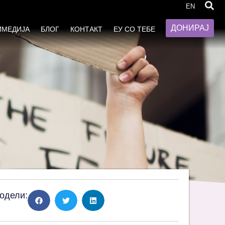
унапредувањето на родовата
EN
ДОНИРАЈ
ИМЕДИЈА
БЛОГ
КОНТАКТ
ЕУ СО ТЕБЕ
одели: