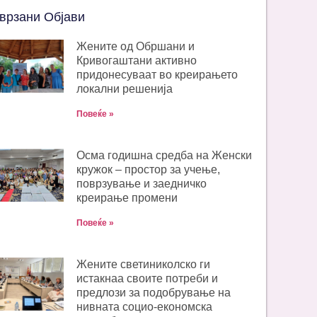
врзани Објави
Жените од Обршани и
Кривогаштани активно
придонесуваат во креирањето
локални решенија
Повеќе »
Oсма годишна средба на Женски
кружок – простор за учење,
поврзување и заедничко
креирање промени
Повеќе »
Жените светиниколско ги
истакнаа своите потреби и
предлози за подобрување на
нивната социо-економска