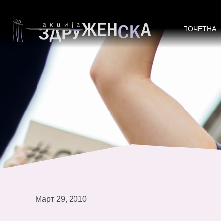
Воведна обука „Основни концепт
еднаквост„
ПОЧЕТНА
Март 29, 2010