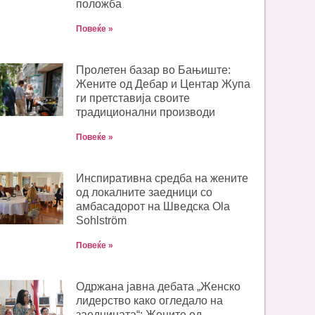
положба
Повеќе »
Пролетен базар во Бањиште:
Жените од Дебар и Центар Жупа
ги претставија своите
традиционални производи
Повеќе »
Инспиративна средба на жените
од локалните заедници со
амбасадорот на Шведска Ola
Sohlström
Повеќе »
Одржана јавна дебата „Женско
лидерство како огледало на
заедницата“: Жените од