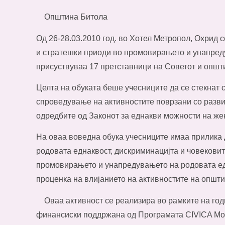
Општина Битола
Од 26-28.03.2010 год. во Хотел Метропол, Охрид 
и стратешки приоди во промовирањето и унапреду
присуствуваа 17 претставници на Советот и општ
Целта на обуката беше учесниците да се стекнат
спроведување на активностите поврзани со разв
одредбите од Законот за еднакви можности на же
На оваа воведна обука учесниците имаа прилика д
родовата еднаквост, дискриминацијта и човековит
промовирањето и унапредувањето на родовата едн
проценка на влијанието на активностите на општи
Оваа активност се реализира во рамките на год
финансиски поддржана од Програмата CIVICA Mobi