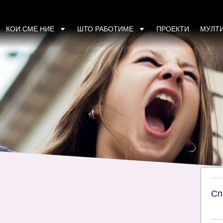
и и стратешки приоди во промовирањето и 
КОИ СМЕ НИЕ
ШТО РАБОТИМЕ
ПРОЕКТИ
МУЛТ
Сп