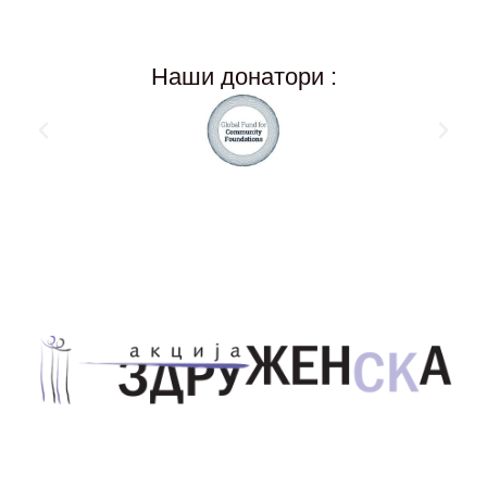
Наши донатори :
Здружение за унапредување на родовата
еднаквост Акција Здруженска – Скопје