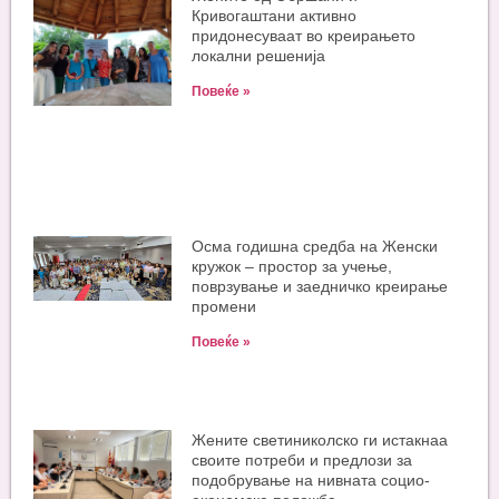
Кривогаштани активно
придонесуваат во креирањето
локални решенија
Повеќе »
Oсма годишна средба на Женски
кружок – простор за учење,
поврзување и заедничко креирање
промени
Повеќе »
Жените светиниколско ги истакнаа
своите потреби и предлози за
подобрување на нивната социо-