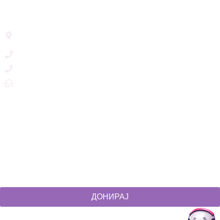
Address List
Ул. Никола Тримпаре 12-1/12,
Скопје, Р. Македонија
+389 71 245 384
+389 2 3215660
zdruzenska@t.mk
Social Networks
@akcijazdruzenska
Akcija Zdruzenska
Akcija Zdruzenska
Akcija Zdruzenska
ДОНИРАЈ