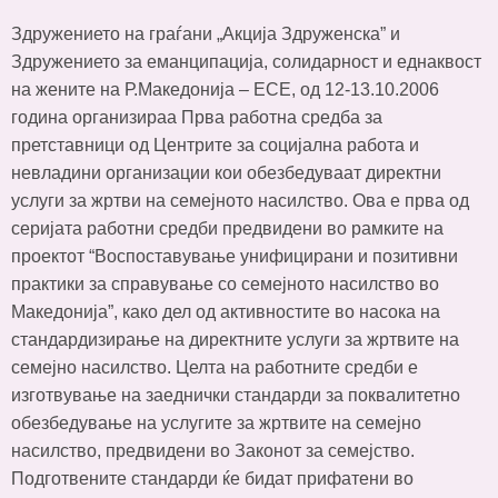
Здружението на граѓани „Акција Здруженска” и
Здружението за еманципација, солидарност и еднаквост
на жените на Р.Македонија – ЕСЕ, од 12-13.10.2006
година организираа Прва работна средба за
претставници од Центрите за социјална работа и
невладини организации кои обезбедуваат директни
услуги за жртви на семејното насилство. Ова е прва од
серијата работни средби предвидени во рамките на
проектот “Воспоставување унифицирани и позитивни
практики за справување со семејното насилство во
Македонија”, како дел од активностите во насока на
стандардизирање на директните услуги за жртвите на
семејно насилство. Целта на работните средби е
изготвување на заеднички стандарди за поквалитетно
обезбедување на услугите за жртвите на семејно
насилство, предвидени во Законот за семејство.
Подготвените стандарди ќе бидат прифатени во