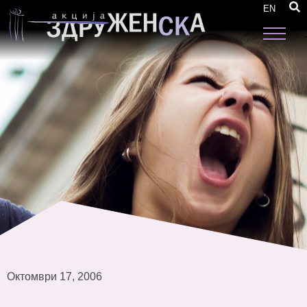
Прва работна средба – Стандардизирање
EN
на директните услуги за жртвите на семејно
насилство
Октомври 17, 2006