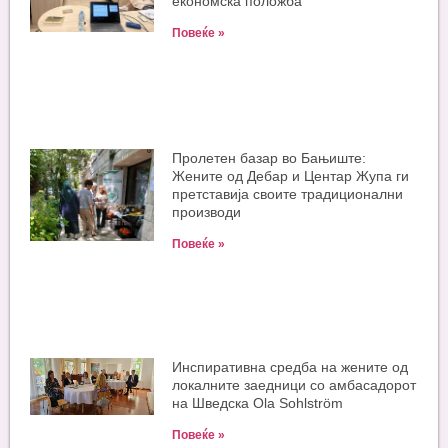
економска положба
Повеќе »
Пролетен базар во Бањиште:
Жените од Дебар и Центар Жупа ги
претставија своите традиционални
производи
Повеќе »
Инспиративна средба на жените од
локалните заедници со амбасадорот
на Шведска Ola Sohlström
Повеќе »