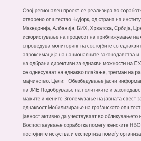
Овој регионален проект, се реализира во соработ
отворено општество Њујорк, од страна на инстит
Македонија, Албанија, БИХ, Хрватска, Србија, Цр
искористување на процесот на приближување на ов
спроведува мониторинг на состојбите со еднаквит
апроксимација на националните законодавства и
на одбрани директиви за еднакви можности на ЕУ
се однесуваат на еднакво плаќање, третман на ра
мајчинство. Цели: Обезбедување јасни информаци
на ЈИЕ Подобрување на политиките и законодавст
мажите и жените Зголемување на јавната свест з
еднаквост Мобилизирање на граѓанското општест
јавност активно да учествуваат во обликувањето 
Воспоставување соработка помеѓу женските НВО 
постојните искуства и експертиза помеѓу организ