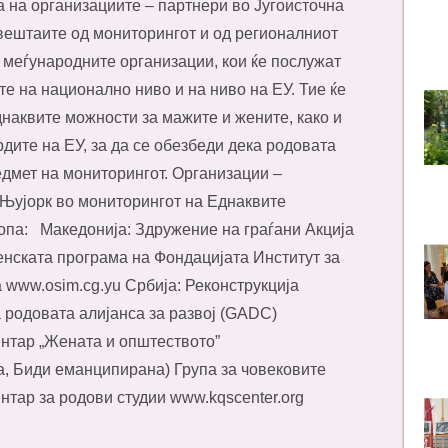
 на организациите – партнери во Југоисточна
звештаите од мониторингот и од регионалниот
о меѓународните организации, кои ќе послужат
е на национално ниво и на ниво на ЕУ. Тие ќе
днаквите можности за мажите и жените, како и
дите на ЕУ, за да се обезбеди дека родовата
едмет на мониторингот. Организации –
Њујорк во мониторингот на Еднаквите
опа: Македонија: Здружение на граѓани Акција
нската програма на Фондацијата Институт за
www.osim.cg.yu Србија: Реконструкција
 родовата алијанса за развој (GADC)
ентар „Жената и општеството”
а, Биди еманципирана) Група за човековите
нтар за родови студии www.kqscenter.org