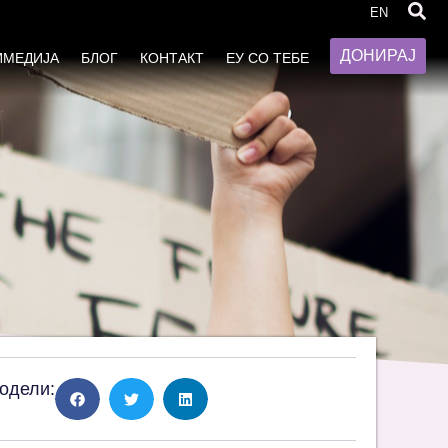
 Југоисточна Европа
EN
ДОНИРАЈ
ИМЕДИЈА
БЛОГ
КОНТАКТ
ЕУ СО ТЕБЕ
одели: