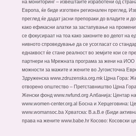
на мониторинг – извештаите изработени од страна
Европа, ќе биде изготвен регионален преглед. И
преглед ќе дадат јасни препораки до владите и д
како ефикасни алатки за застапување на променит
се фокусираат на тоа како законите во делот на е
нивното спроведување да се усогласат со стандар
еднаквост ќе стане реалност во земјите кои се пр
партнери на Мрежната програма за жени на ИОО 
можности за мажите и жените во Југоисточна Евр
Здруженска www.zdruzenska.org.mk Црна Гора: Же
отворено општество – Претставништво Црна Гора 
Женски фонд www.rwfund.org Албанија: Центар на
www.women-center.org.al Босна и Херцеговина: Ц
www.womansoc.ba Хрватска: B.a.B.e (Биди активн
права на жените www.babe.hr Косово: Косовски це