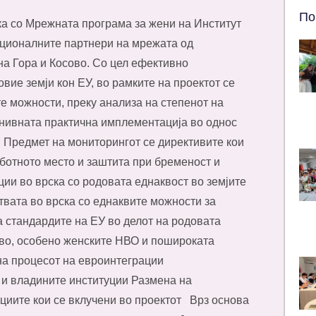
По
ка со Мрежната програма за жени на Институт
уционалните партнери на мрежата од
на Гора и Косово. Со цел ефективно
ие земји кон ЕУ, во рамките на проектот се
е можности, преку анализа на степенот на
 нивната практична имплементација во однос
. Предмет на мониторингот се директивите кои
ботното место и заштита при бременост и
и во врска со родовата еднаквост во земјите
вата во врска со еднаквите можности за
а стандардите на ЕУ во делот на родовата
во, особено женските НВО и пошироката
на процесот на евроинтеграции
и владините институции Размена на
ациите кои се вклучени во проектот Врз основа