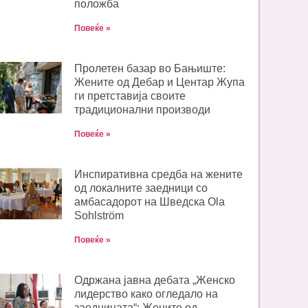
положба
Повеќе »
Пролетен базар во Бањиште:
Жените од Дебар и Центар Жупа
ги претставија своите
традиционални производи
Повеќе »
Инспиративна средба на жените
од локалните заедници со
амбасадорот на Шведска Ola
Sohlström
Повеќе »
Одржана јавна дебата „Женско
лидерство како огледало на
заедницата“: Жените од