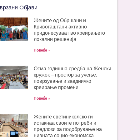
врзани Објави
Жените од Обршани и
Кривогаштани активно
придонесуваат во креирањето
локални решенија
Повеќе »
Oсма годишна средба на Женски
кружок – простор за учење,
поврзување и заедничко
креирање промени
Повеќе »
Жените светиниколско ги
истакнаа своите потреби и
предлози за подобрување на
нивната социо-економска