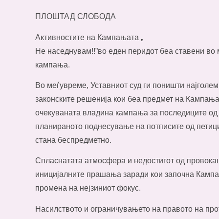
ПЛОШТАД СЛОБОДА
Активностите на Кампањата „
Не наседнувам!!”во еден перидот беа ставени во
кампања.
Во меѓувреме, Уставниот суд ги поништи најголем
законските решенија кои беа предмет на Кампањат
очекуваната владина кампања за последиците од
планираното поднесување на потписите од петици
стана беспредметно.
Спласнатата атмосфера и недостигот од провокац
иницијалните прашања заради кои започна Кампањ
промена на нејзиниот фокус.
Насилството и ограничувањето на правото на про