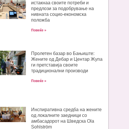
истакнаа своите потреби и
предлози за подобрување на
нивната социо-економска
положба
Повеќе »
Пролетен базар во Бањиште:
Жените од Дебар и Центар Жупа
ги претставија своите
традиционални производи
Повеќе »
Инспиративна средба на жените
од локалните заедници со
амбасадорот на Шведска Ola
Sohlström