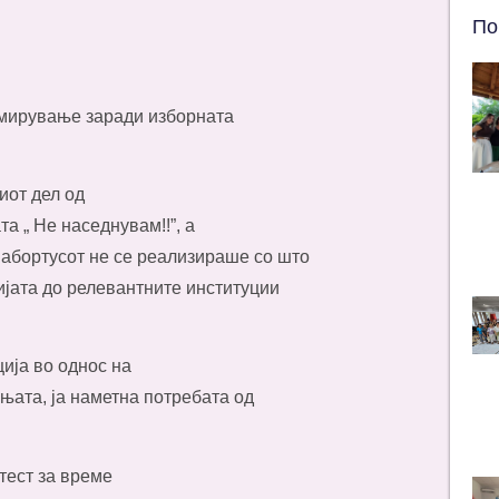
По
 мирување заради изборната
иот дел од
а „ Не наседнувам!!”, а
 абортусот не се реализираше со што
јата до релевантните институции
ија во однос на
ата, ја наметна потребата од
тест за време