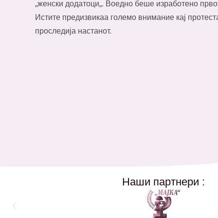
„женски додатоци„. Воедно беше изработено прв
Истите предизвикаа големо внимание кај протест
проследија настанот.
Наши партнери :