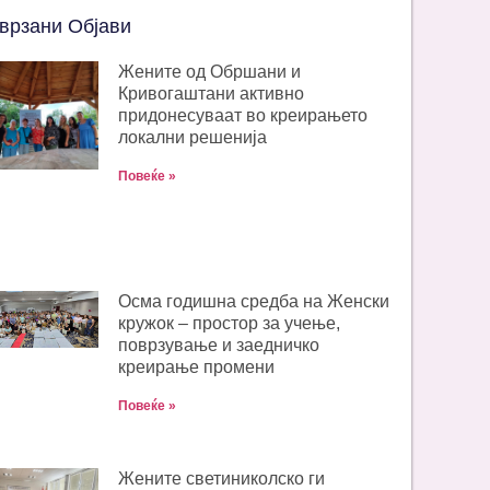
врзани Објави
Жените од Обршани и
Кривогаштани активно
придонесуваат во креирањето
локални решенија
Повеќе »
Oсма годишна средба на Женски
кружок – простор за учење,
поврзување и заедничко
креирање промени
Повеќе »
Жените светиниколско ги