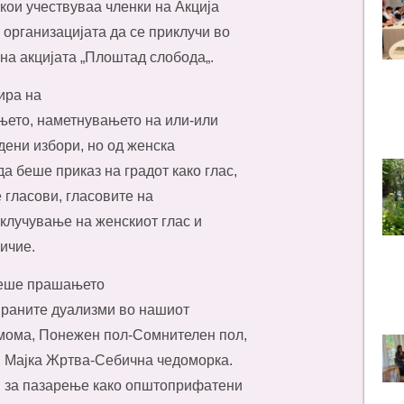
кои учествуваа членки на Акција
организацијата да се приклучи во
а акцијата „Плоштад слобода„.
ира на
њето, наметнувањето на или-или
дени избори, но од женска
 беше приказ на градот како глас,
е гласови, гласовите на
вклучување на женскиот глас и
ичие.
 беше прашањето
ираните дуализми во нашиот
 мома, Понежен пол-Сомнителен пол,
 Мајка Жртва-Себична чедоморка.
и за пазарење како општоприфатени