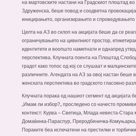
на мартовските настани на Градскиот плоштад во 
Здруженска, беше повод и соодветна провокација 
иницирањето, организирањето и спроведувањето н
Целта на АЗ во склоп на акцијата беше да се реаг
ограничувањето на цивилниот простор, етикетира
идентитети и воопшто наметнати и однапред утвр
перспектива. Клучната поента на Плоштад Слобода
градот како топос од кој се слушаат и малцинскит
различните. Агендата на АЗ за овој настан беше 
женската перспектива во градското гласовно разл
Клучната порака од нашиот сегмент од акцијата
„Имам ли избор?„ проследено со начесто промив
контекст: Курва – Светица, Млада невеста-Стара
Домаќинка-Параспур, Преродбеничка-Комуњарка,
Пораките беа испечатени на престилки и торбичк