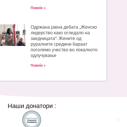
Повеќе »
Одржана јавна дебата „Женско
лидерство како огледало на
заедницата“: Жените од
руралните средини бараат
поголемо учество во локалното
одлучување
Повеќе »
Наши донатори :