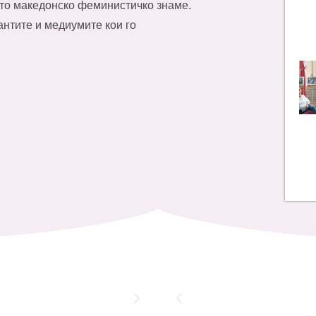
ото македонско феминистичко знаме.
антите и медиумите кои го