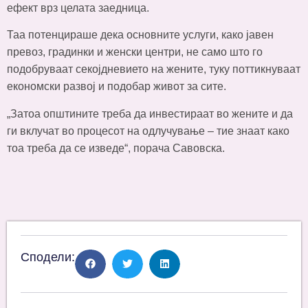
ефект врз целата заедница.
Таа потенцираше дека основните услуги, како јавен
превоз, градинки и женски центри, не само што го
подобруваат секојдневието на жените, туку поттикнуваат
економски развој и подобар живот за сите.
„Затоа општините треба да инвестираат во жените и да
ги вклучат во процесот на одлучување – тие знаат како
тоа треба да се изведе“, порача Савовска.
Сподели: