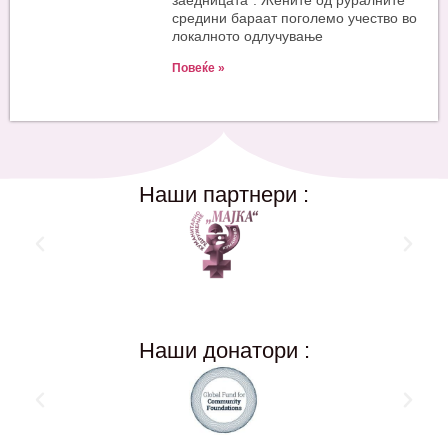
заедницата“: Жените од руралните
средини бараат поголемо учество во
локалното одлучување
Повеќе »
Наши партнери :
Наши донатори :