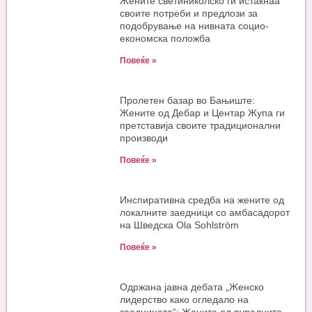
Жените светиниколско ги истакнаа
своите потреби и предлози за
подобрување на нивната социо-
економска положба
Повеќе »
Пролетен базар во Бањиште:
Жените од Дебар и Центар Жупа ги
претставија своите традиционални
производи
Повеќе »
Инспиративна средба на жените од
локалните заедници со амбасадорот
на Шведска Ola Sohlström
Повеќе »
Одржана јавна дебата „Женско
лидерство како огледало на