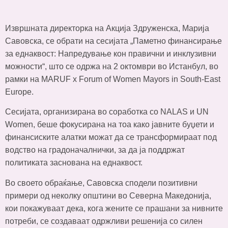
Извршната директорка на Акција Здруженска, Марија
Савовска, се обрати на сесијата „Паметно финансирање
за еднаквост: Напредување кон правични и инклузивни
можности“, што се одржа на 2 октомври во Истанбул, во
рамки на MARUF x Forum of Women Mayors in South-East
Europe.
Сесијата, организирана во соработка со NALAS и UN
Women, беше фокусирана на тоа како јавните буџети и
финансиските алатки можат да се трансформираат под
водство на градоначалнички, за да ја поддржат
политиката заснована на еднаквост.
Во своето обраќање, Савовска сподели позитивни
примери од неколку општини во Северна Македонија,
кои покажуваат дека, кога жените се прашани за нивните
потреби, се создаваат одржливи решенија со силен