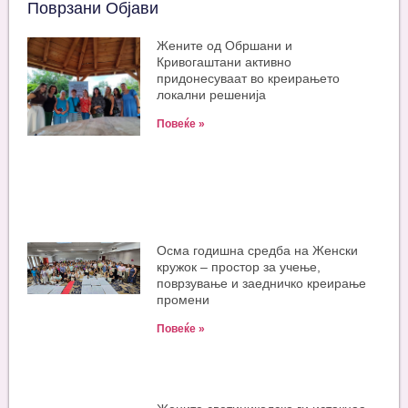
Поврзани Објави
Жените од Обршани и
Кривогаштани активно
придонесуваат во креирањето
локални решенија
Повеќе »
Oсма годишна средба на Женски
кружок – простор за учење,
поврзување и заедничко креирање
промени
Повеќе »