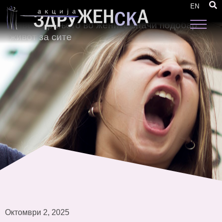
Марија Савовска на форумот MARUF x
EN
Forum of Women Mayors во Истанбул:
Инвестирањето во жените значи подобар
живот за сите
Октомври 2, 2025