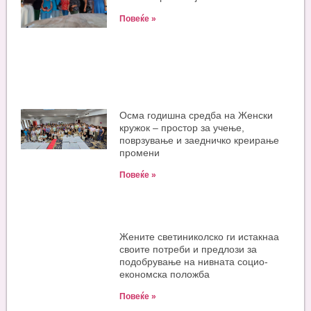
Повеќе »
Oсма годишна средба на Женски
кружок – простор за учење,
поврзување и заедничко креирање
промени
Повеќе »
Жените светиниколско ги истакнаа
своите потреби и предлози за
подобрување на нивната социо-
економска положба
Повеќе »