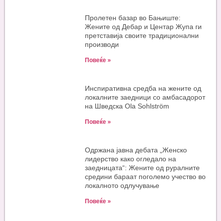
Пролетен базар во Бањиште:
Жените од Дебар и Центар Жупа ги
претставија своите традиционални
производи
Повеќе »
Инспиративна средба на жените од
локалните заедници со амбасадорот
на Шведска Ola Sohlström
Повеќе »
Одржана јавна дебата „Женско
лидерство како огледало на
заедницата“: Жените од руралните
средини бараат поголемо учество во
локалното одлучување
Повеќе »