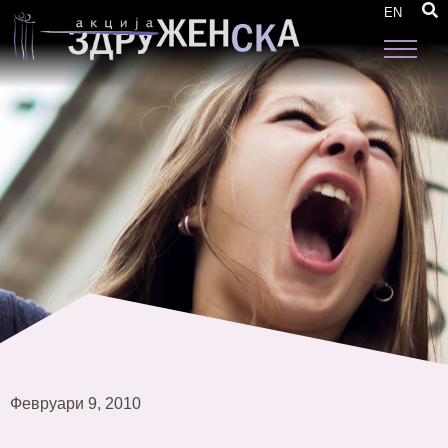
Консултативна средба „Како до
EN
поефективни политики за родова еднаквост
“.
Февруари 9, 2010