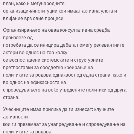
план, како и меѓународните
организации/институции кои имаат активна улога и
влијание врз овие процеси.
Организирањето на оваа консултативна средба
произлезе од
потребата да се иницира дебата помеѓу релевантните
актери во однос на тоа колку
се воспоставени системските и структурните
претпоставки за соодветно креирање на
политиките за родова еднаквост од една страна, како и
во однос на ефикасноста на
спроведувањето на веќе утврдените политики од друга
страна.
Учесниците имаа прилика да ги изнесат: клучните
активности
кои ги преземаат за унапредување и спроведување на
политиките за родова