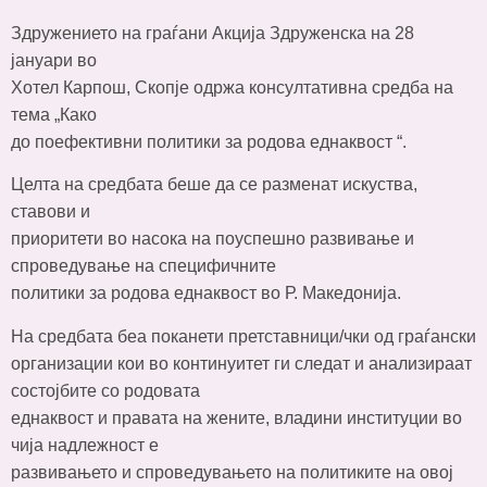
Здружението на граѓани Акција Здруженска на 28
јануари во
Хотел Карпош, Скопје одржа консултативна средба на
тема „Како
до поефективни политики за родова еднаквост “.
Целта на средбата беше да се разменат искуства,
ставови и
приоритети во насока на поуспешно развивање и
спроведување на специфичните
политики за родова еднаквост во Р. Македонија.
На средбата беа поканети претставници/чки од граѓански
организации кои во континуитет ги следат и анализираат
состојбите со родовата
еднаквост и правата на жените, владини институции во
чија надлежност е
развивањето и спроведувањето на политиките на овој