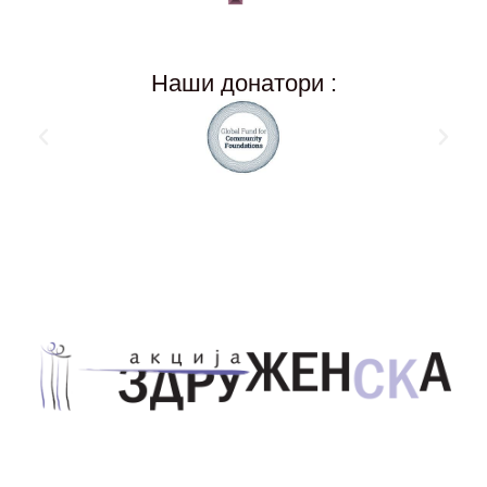
Наши донатори :
Здружение за унапредување на родовата
еднаквост Акција Здруженска – Скопје