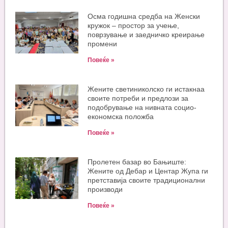
Oсма годишна средба на Женски
кружок – простор за учење,
поврзување и заедничко креирање
промени
Повеќе »
Жените светиниколско ги истакнаа
своите потреби и предлози за
подобрување на нивната социо-
економска положба
Повеќе »
Пролетен базар во Бањиште:
Жените од Дебар и Центар Жупа ги
претставија своите традиционални
производи
Повеќе »