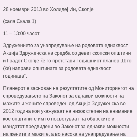
28 ноември 2013 во Холидеј Ин, Скопје
(сала Скала 1)
11 – 13:00 часот
Здружението за унапредување на родовата еднаквост
Акција Здруженска на средба со девет скопски општини
и Градот Скопје ќе го претстави Годишниот планер „Што
(ќе) направи општината за родовата еднаквост
годинава“.
Планерот е заснован на резултатите од Мониторингот на
спроведувањето на Законот за еднакви можности на
мажите и жените спроведен од Акција Здруженска во
2012 година кои укажуваат на низок степен на внимание
кое општините им го посветуваат на обврските и
мандатот предвидени во Законот за еднакви можности
на жените и мажите, а во насока на унапредување на