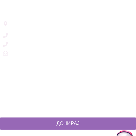
Address List
Ул. Никола Тримпаре 12-1/12,
Скопје, Р. Македонија
+389 71 245 384
+389 2 3215660
zdruzenska@t.mk
Social Networks
@akcijazdruzenska
Akcija Zdruzenska
Akcija Zdruzenska
Akcija Zdruzenska
ДОНИРАЈ