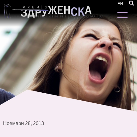
Кон поефикасно спроведување на Законот
EN
за еднакви можности на жените и мажите во
скопските општини и Градот Скопје
Ноември 28, 2013