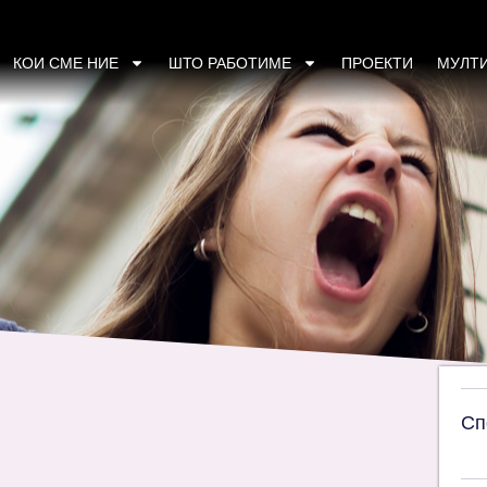
и студентките за родовата проблематика и п
одржини на Филозофскиот факултет”
КОИ СМЕ НИЕ
ШТО РАБОТИМЕ
ПРОЕКТИ
МУЛТ
Сп