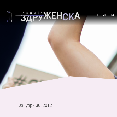
,,Информираноста на студентите 
имплементација во наставните с
ПОЧЕТНА
Јануари 30, 2012