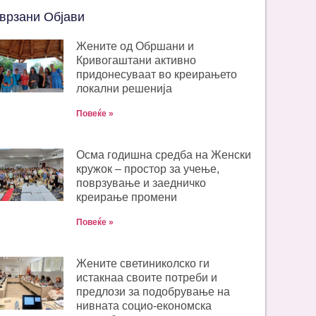
врзани Објави
Жените од Обршани и
Кривогаштани активно
придонесуваат во креирањето
локални решенија
Повеќе »
Oсма годишна средба на Женски
кружок – простор за учење,
поврзување и заедничко
креирање промени
Повеќе »
Жените светиниколско ги
истакнаа своите потреби и
предлози за подобрување на
нивната социо-економска