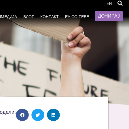
отребата за нејзина
EN
ДОНИРАЈ
ИМЕДИЈА
БЛОГ
КОНТАКТ
ЕУ СО ТЕБЕ
одели: