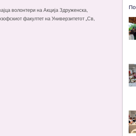
По
вајца волонтери на Акција Здруженска,
озофскиот факултет на Универзитетот „Св,