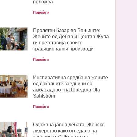
положба
Повеќе »
Пролетен базар во Бањиште:
Жените од Дебар и Центар Жупа
ги претставија своите
традиционални производи
Повеќе »
Инспиративна средба на жените
од локалните заедници со
амбасадорот на Шведска Ola
Sohlström
Повеќе »
Одржана јавна дебата „Женско
лидерство како огледало на
заедницата“: Жените од