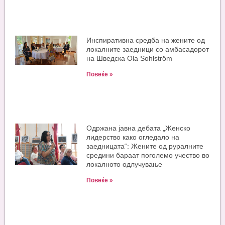
Инспиративна средба на жените од
локалните заедници со амбасадорот
на Шведска Ola Sohlström
Повеќе »
Одржана јавна дебата „Женско
лидерство како огледало на
заедницата“: Жените од руралните
средини бараат поголемо учество во
локалното одлучување
Повеќе »