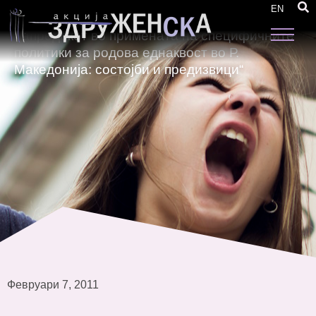
Форум „Ефективноста на постоечките
EN
практики на следење и оценка на
напредокот во примената на специфичните
политики за родова еднаквост во Р.
Македонија: состојби и предизвици“
Февруари 7, 2011