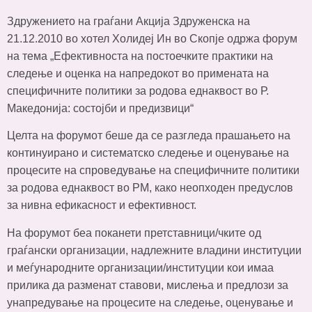
Здружението на граѓани Акција Здруженска на
21.12.2010 во хотел Холидеј Ин во Скопје одржа форум
на тема „Ефективноста на постоечките практики на
следење и оценка на напредокот во примената на
специфичните политики за родова еднаквост во Р.
Македонија: состојби и предизвици“
Целта на форумот беше да се разгледа прашањето на
континуирано и систематско следење и оценување на
процесите на спроведување на специфичните политики
за родова еднаквост во РМ, како неопходен предуслов
за нивна ефикасност и ефективност.
На форумот беа поканети претставници/чките од
граѓански организации, надлежните владини институции
и меѓународните организации/институции кои имаа
прилика да разменат ставови, мислења и предлози за
унапредување на процесите на следење, оценување и