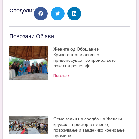
Сподели:
Поврзани Објави
Жените од Обршани и
Кривогаштани активно
придонесуваат во креирањето
локални решенија
Повеќе »
Oсма годишна средба на Женски
кружок – простор за учење,
поврзување и заедничко креирање
промени