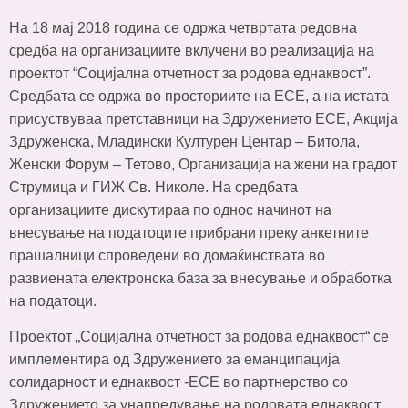
На 18 мај 2018 година се одржа четвртата редовна
средба на организациите вклучени во реализација на
проектот “Социјална отчетност за родова еднаквост”.
Средбата се одржа во просториите на ЕСЕ, а на истата
присуствуваа претставници на Здружението ЕСЕ, Акција
Здруженска, Младински Културен Центар – Битола,
Женски Форум – Тетово, Организација на жени на градот
Струмица и ГИЖ Св. Николе. На средбата
организациите дискутираа по однос начинот на
внесување на податоците прибрани преку анкетните
прашалници спроведени во домаќинствата во
развиената електронска база за внесување и обработка
на податоци.
Проектот „Социјална отчетност за родова еднаквост“ се
имплементира од Здружението за еманципација
солидарност и еднаквост -ЕСЕ во партнерство со
Здружението за унапредување на родовата еднаквост