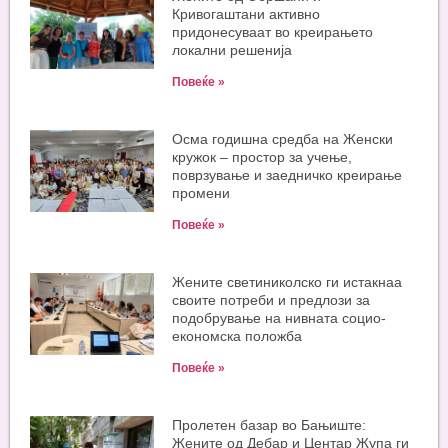
Кривогаштани активно
придонесуваат во креирањето
локални решенија
Повеќе »
Oсма годишна средба на Женски
кружок – простор за учење,
поврзување и заедничко креирање
промени
Повеќе »
Жените светиниколско ги истакнаа
своите потреби и предлози за
подобрување на нивната социо-
економска положба
Повеќе »
Пролетен базар во Бањиште:
Жените од Дебар и Центар Жупа ги