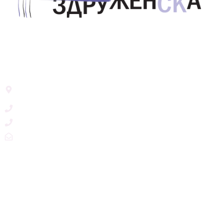
Здружение за унапредување на родовата
еднаквост Акција Здруженска – Скопје
Address List
Ул. Никола Тримпаре 12-1/12,
Скопје, Р. Македонија
+389 71 245 384
+389 2 3215660
zdruzenska@t.mk
Social Networks
@akcijazdruzenska
Akcija Zdruzenska
Akcija Zdruzenska
Akcija Zdruzenska