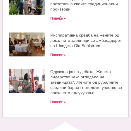
претставија своите традиционални
производи
Повеќе »
Инспиративна средба на жените од
локалните заедници со амбасадорот
на Шведска Ola Sohlström
Повеќе »
Одржана јавна дебата „Женско
лидерство како огледало на
заедницата“: Жените од руралните
средини бараат поголемо учество во
локалното одлучување
Повеќе »