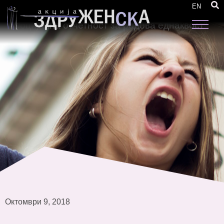
Четврта редовна средба на организациите
EN
вклучени во реализација на проектот
“Социјална отчетност за родова еднаквост”
Октомври 9, 2018