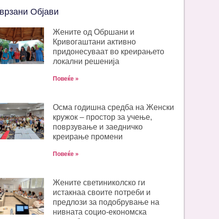
врзани Објави
Жените од Обршани и
Кривогаштани активно
придонесуваат во креирањето
локални решенија
Повеќе »
Oсма годишна средба на Женски
кружок – простор за учење,
поврзување и заедничко
креирање промени
Повеќе »
Жените светиниколско ги
истакнаа своите потреби и
предлози за подобрување на
нивната социо-економска