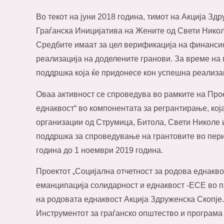
Во текот на јуни 2018 година, тимот на Акција Зд
Граѓанска Иницијатива на Жените од Свети Нико
Средбите имаат за цел верификација на финанси
реализација на доделените гранови. За време на 
поддршка која ќе придонесе кон успешна реализа
Оваа активност се спроведува во рамките на Прое
еднаквост“ во компонентата за регрантирање, која
организации од Струмица, Битола, Свети Николе 
поддршка за спроведување на грантовите во перио
година до 1 ноември 2019 година.
Проектот „Социјална отчетност за родова еднакв
еманципација солидарност и еднаквост -ЕСЕ во 
на родовата еднаквост Акција Здруженска Скопје
Инструментот за граѓанско општество и програма