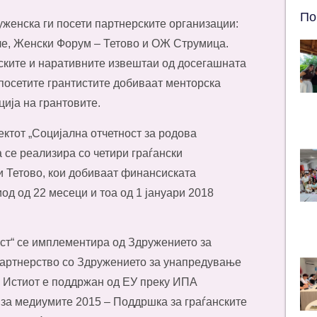
По
руженска ги посети партнерските организации:
ле, Женски Форум – Тетово и ОЖ Струмица.
ските и наративните извештаи од досегашната
посетите грантистите добиваат менторска
ција на грантовите.
ктот „Социјална отчетност за родова
 се реализира со четири граѓански
и Тетово, кои добиваат финансиската
д од 22 месеци и тоа од 1 јануари 2018
ост“ се имплементира од Здружението за
партнерство со Здружението за унапредување
. Истиот е поддржан од ЕУ преку ИПА
 за медиумите 2015 – Поддршка за граѓанските