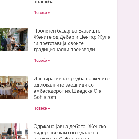
положба
Повеќе »
Пролетен базар во Бањиште:
Жените од Дебар и Центар Жупа
ги претставија своите
традиционални производи
Повеќе »
Инспиративна средба на жените
од локалните заедници со
амбасадорот на Шведска Ola
Sohlström
Повеќе »
Одржана јавна дебата „Женско
лидерство како огледало на
заедницата“: Жените од