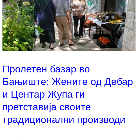
Пролетен базар во
Бањиште: Жените од Дебар
и Центар Жупа ги
претставија своите
традиционални производи