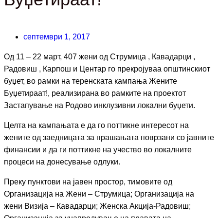
септември 1, 2017
Од 11 – 22 март, 407 жени од Струмица , Кавадарци ,
Радовиш , Карпош и Центар го прекројуваа општинскиот
буџет, во рамки на теренската кампања Жените
Буџетираат!, реализирана во рамките на проектот
Застапување на Родово инклузивни локални буџети.
Целта на кампањата е да го поттикне интересот на
жените од заедницата за прашањата поврзани со јавните
финансии и да ги поттикне на учество во локалните
процеси на донесување одлуки.
Преку пунктови на јавен простор, тимовите од
Организација на Жени – Струмица; Организација на
жени Визија – Кавадарци; Женска Акција-Радовиш;