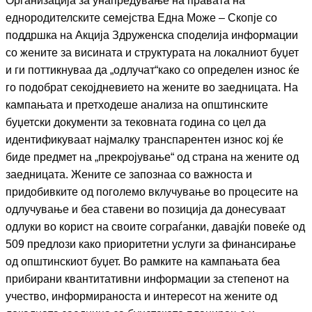
Организација за унапредување на правата на
еднородителските семејства Една Може – Скопје со
поддршка на Акција Здруженска споделија информации
со жените за висината и структурата на локалниот буџет
и ги поттикнуваа да „одлучат“како со определен износ ќе
го подобрат секојдневието на жените во заедницата. На
кампањата и претходеше анализа на општинските
буџетски документи за тековната година со цел да
идентификуваат најмалку транспарентен износ кој ќе
биде предмет на „прекројување“ од страна на жените од
заедницата. Жените се запознаа со важноста и
придобивките од поголемо вклучување во процесите на
одлучување и беа ставени во позиција да донесуваат
одлуки во корист на своите сограѓанки, давајќи повеќе од
509 предлози како приоритетни услуги за финансирање
од општинскиот буџет. Во рамките на кампањата беа
прибирани квантитативни информации за степенот на
учество, информираноста и интересот на жените од