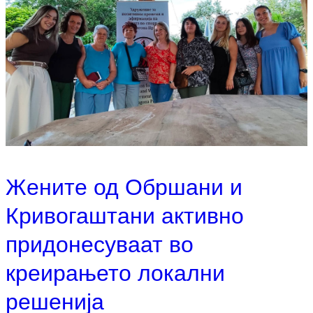
Жените од Обршани и
Кривогаштани активно
придонесуваат во
креирањето локални
решенија