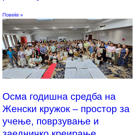
Повеќе »
Oсма годишна средба на
Женски кружок – простор за
учење, поврзување и
заедничко креирање