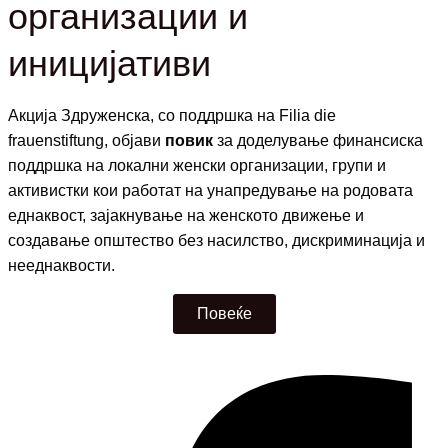
организации и
иницијативи
Акција Здруженска,
со поддршка на F
ilia die
frauenstiftung,
објави
повик
за доделување финансиска
поддршка на локални женски организации, групи и
активистки кои работат на унапредување на родовата
еднаквост, зајакнување на женското движење и
создавање општество без насилство, дискриминација и
нееднаквости.
Повеќе