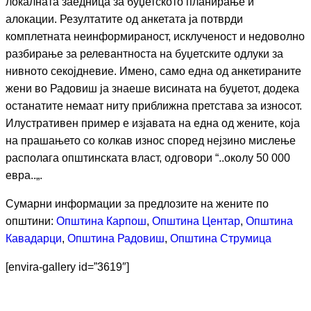
локалната заедница за буџетското планирање и
алокации. Резултатите од анкетата ја потврди
комплетната неинформираност, исклученост и недоволно
разбирање за релевантноста на буџетските одлуки за
нивното секојдневие. Имено, само една од анкетираните
жени во Радовиш ја знаеше висината на буџетот, додека
останатите немаат ниту приближна претстава за износот.
Илустративен пример е изјавата на една од жените, која
на прашањето со колкав износ според нејзино мислење
располага општинската власт, одговори “..околу 50 000
евра..„.
Сумарни информации за предлозите на жените по
општини:
Општина Карпош
,
Општина Центар
,
Општина
Кавадарци
,
Општина Радовиш
,
Општина Струмица
[envira-gallery id=”3619″]