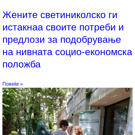
Жените светиниколско ги
истакнаа своите потреби и
предлози за подобрување
на нивната социо-економска
положба
Повеќе »