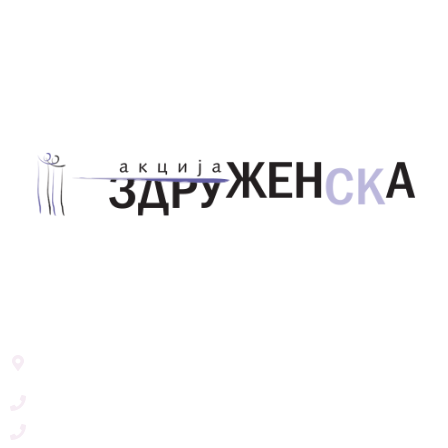
Здружение за унапредување на родовата
еднаквост Акција Здруженска – Скопје
Address List
Ул. Никола Тримпаре 12-1/12,
Скопје, Р. Македонија
+389 71 245 384
+389 2 3215660