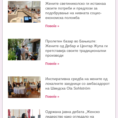
Жените светиниколско ги истакнаа
своите потреби и предлози за
подобрување на нивната социо-
економска положба
Повеќе »
Пролетен базар во Бањиште:
Жените од Дебар и Центар Жупа ги
претставија своите традиционални
производи
Повеќе »
Инспиративна средба на жените од
локалните заедници со амбасадорот
на Шведска Ola Sohlström
Повеќе »
Одржана јавна дебата „Женско
лидерство како огледало на