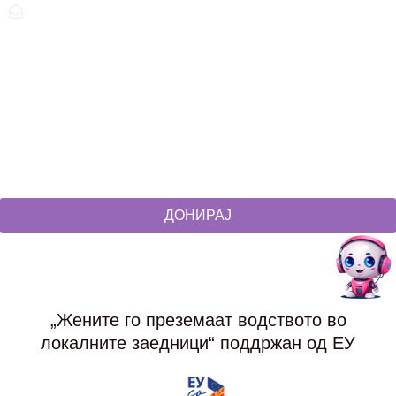
zdruzenska@t.mk
Social Networks
@akcijazdruzenska
Akcija Zdruzenska
Akcija Zdruzenska
Akcija Zdruzenska
ДОНИРАЈ
„Жените го преземаат водството во
локалните заедници“ поддржан од ЕУ