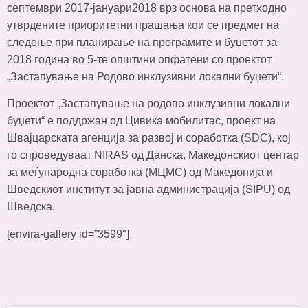
септември 2017-јануари2018 врз основа на претходно
утврдените приоритетни прашања кои се предмет на
следење при планирање на програмите и буџетот за
2018 година во 5-те општини опфатени со проектот
„Застапување на Родово инклузивни локални буџети“.
Проектот „Застапување на родово инклузивни локални
буџети“ е поддржан од Цивика мобилитас, проект на
Швајцарската агенција за развој и соработка (SDC), кој
го спроведуваат NIRAS од Данска, Македонскиот центар
за меѓународна соработка (МЦМС) од Македонија и
Шведскиот институт за јавна администрација (SIPU) од
Шведска.
[envira-gallery id=”3599″]