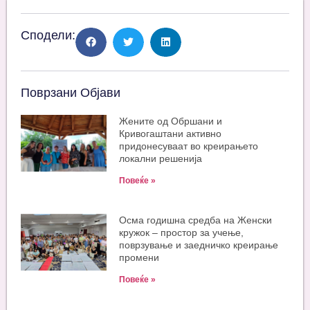
Сподели:
Поврзани Објави
Жените од Обршани и
Кривогаштани активно
придонесуваат во креирањето
локални решенија
Повеќе »
Oсма годишна средба на Женски
кружок – простор за учење,
поврзување и заедничко креирање
промени
Повеќе »