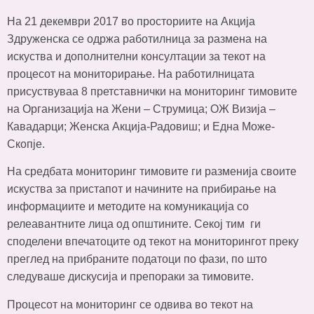
На 21 декември 2017 во просториите на Акција
Здруженска се одржа работилница за размена на
искуства и дополнителни консултации за текот на
процесот на мониторирање. На работилницата
присуствуваа 8 претставнички на мониторинг тимовите
на Организација на Жени – Струмица; ОЖ Визија –
Кавадарци; Женска Акција-Радовиш; и Една Може-
Скопје.
На средбата мониторинг тимовите ги разменија своите
искуства за пристапот и начините на прибирање на
информациите и методите на комуникација со
релеавантните лица од општините. Секој тим ги
споделени впечатоците од текот на мониторингот преку
преглед на прибраните податоци по фази, по што
следуваше дискусија и препораки за тимовите.
Процесот на мониторинг се одвива во текот на