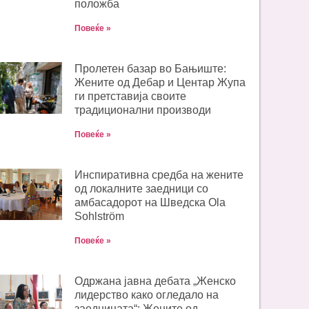
положба
Повеќе »
Пролетен базар во Бањиште:
Жените од Дебар и Центар Жупа
ги претставија своите
традиционални производи
Повеќе »
Инспиративна средба на жените
од локалните заедници со
амбасадорот на Шведска Ola
Sohlström
Повеќе »
Одржана јавна дебата „Женско
лидерство како огледало на
заедницата“: Жените од