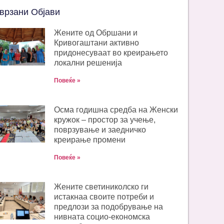
врзани Објави
Жените од Обршани и
Кривогаштани активно
придонесуваат во креирањето
локални решенија
Повеќе »
Oсма годишна средба на Женски
кружок – простор за учење,
поврзување и заедничко
креирање промени
Повеќе »
Жените светиниколско ги
истакнаа своите потреби и
предлози за подобрување на
нивната социо-економска