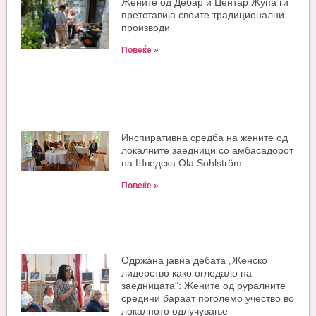
Жените од Дебар и Центар Жупа ги
претставија своите традиционални
производи
Повеќе »
Инспиративна средба на жените од
локалните заедници со амбасадорот
на Шведска Ola Sohlström
Повеќе »
Одржана јавна дебата „Женско
лидерство како огледало на
заедницата“: Жените од руралните
средини бараат поголемо учество во
локалното одлучување