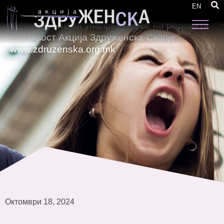
Продолжен рок: Повик за целосна
EN
реконструкција на веб страната на
Здружението за унапредување на родовата
еднаквост Акција Здруженска-Скопје
www.zdruzenska.org.mk
Октомври 18, 2024