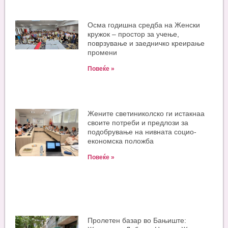
Oсма годишна средба на Женски
кружок – простор за учење,
поврзување и заедничко креирање
промени
Повеќе »
Жените светиниколско ги истакнаа
своите потреби и предлози за
подобрување на нивната социо-
економска положба
Повеќе »
Пролетен базар во Бањиште: