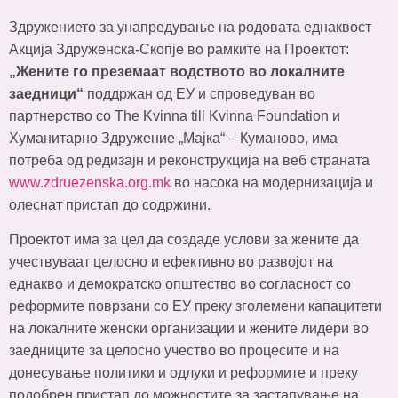
Здружението за унапредување на родовата еднаквост
Акција Здруженска-Скопје во рамките на Проектот:
„Жените го преземаат водството во локалните
заедници“
поддржан од ЕУ и спроведуван во
партнерство со The Kvinna till Kvinna Foundation и
Хуманитарно Здружение „Мајка“ – Куманово, има
потреба од редизајн и реконструкција на веб страната
www.zdruezenska.org.mk
во насока на модернизација и
олеснат пристап до содржини.
Проектот има за цел да создаде услови за жените да
учествуваат целосно и ефективно во развојот на
еднакво и демократско општество во согласност со
реформите поврзани со ЕУ преку зголемени капацитети
на локалните женски организации и жените лидери во
заедниците за целосно учество во процесите и на
донесување политики и одлуки и реформите и преку
подобрен пристап до можностите за застапување на