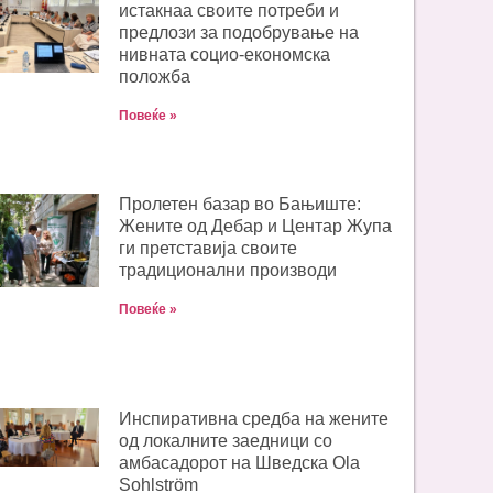
истакнаа своите потреби и
предлози за подобрување на
нивната социо-економска
положба
Повеќе »
Пролетен базар во Бањиште:
Жените од Дебар и Центар Жупа
ги претставија своите
традиционални производи
Повеќе »
Инспиративна средба на жените
од локалните заедници со
амбасадорот на Шведска Ola
Sohlström