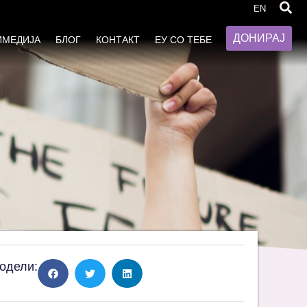
лан на Акција Здруженска за
EN
ДОНИРАЈ
ИМЕДИЈА
БЛОГ
КОНТАКТ
ЕУ СО ТЕБЕ
одели: