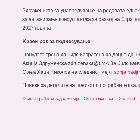
Здружението за унапредување на родовата еднакв
за ангажирање консултант/ка за развој на Страте
2027 година
Kраен рок за поднесување
Понудата треба да биде испратена најдоцна до 1
Акција Здруженска
zdruzenska@t.mk
. За било как
Соња Хаџи Николов на следниот мејл:
sonja.hadj
Повеќе за деталите на повикот и потребните квал
Опис на работни задолженија – Стратешки план
Download