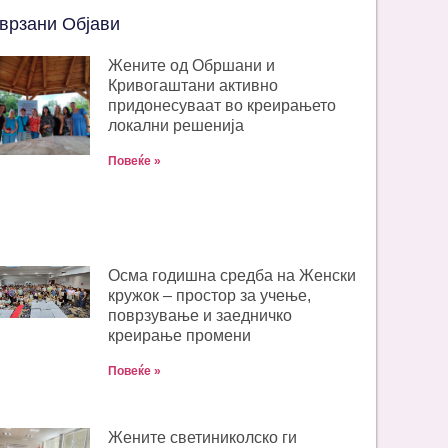
врзани Објави
Жените од Обршани и
Кривогаштани активно
придонесуваат во креирањето
локални решенија
Повеќе »
Oсма годишна средба на Женски
кружок – простор за учење,
поврзување и заедничко
креирање промени
Повеќе »
Жените светиниколско ги