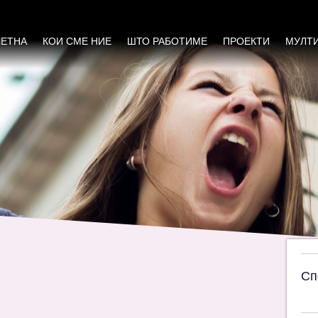
ање консултант/ка за развој на Стратешки п
ЧЕТНА
КОИ СМЕ НИЕ
ШТО РАБОТИМЕ
ПРОЕКТИ
МУЛТ
Сп