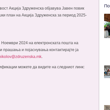
По
ост Акција Здруженска објавува Јавен повик
шки план на Акција Здруженска за период 2025-
8 Ноември 2024 на електронската пошта на
ви прашања и појаснувања контактирајте ја
inikolov@zdruzenska.mk
.
ификации можете да видите на следниот линк: