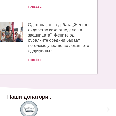
Повеќе »
Одржана јавна дебата „Женско
лидерство како огледало на
заедницата“: Жените од
руралните средини бараат
поголемо учество во локалното
одлучување
Повеќе »
Наши донатори :