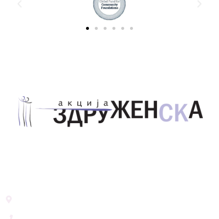
Здружение за унапредување на родовата
еднаквост Акција Здруженска – Скопје
Address List
Ул. Никола Тримпаре 12-1/12,
Скопје, Р. Македонија
+389 71 245 384