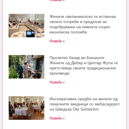
Повеќе »
Жените светиниколско ги истакнаа
своите потреби и предлози за
подобрување на нивната социо-
економска положба
Повеќе »
Пролетен базар во Бањиште:
Жените од Дебар и Центар Жупа ги
претставија своите традиционални
производи
Повеќе »
Инспиративна средба на жените од
локалните заедници со амбасадорот
на Шведска Ola Sohlström
Повеќе »