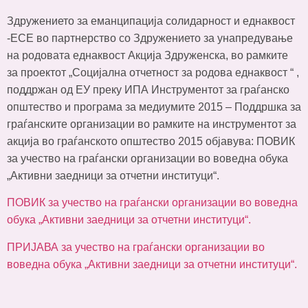
Здружението за еманципација солидарност и еднаквост
-ЕСЕ во партнерство со Здружението за унапредување
на родовата еднаквост Акција Здруженска, во рамките
за проектот „Социјална отчетност за родова еднаквост “ ,
поддржан од ЕУ преку ИПА Инструментот за граѓанско
општество и програма за медиумите 2015 – Поддршка за
граѓанските организации во рамките на инструментот за
акција во граѓанското општество 2015 објавува: ПОВИК
за учество на граѓански организации во воведна обука
„Активни заедници за отчетни институци“.
ПОВИК за учество на граѓански организации во воведна
обука „Активни заедници за отчетни институци“.
ПРИЈАВА за учество на граѓански организации во
воведна обука „Активни заедници за отчетни институци“.