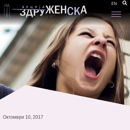
ПОВИК за учество на граѓански организации
EN
во воведна обука „Активни заедници за
отчетни институци“
Октомври 10, 2017