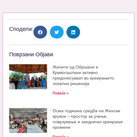
Сподели:
Поврзани Објави
Жените од Обршани и
Кривогаштани активно
придонесуваат во креирањето
локални решенија
Повеќе »
Oсма годишна средба на Женски
кружок – простор за учење,
поврзување и заедничко креирање
промени