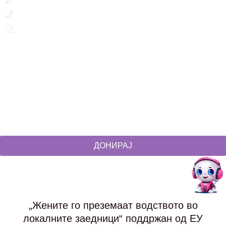
+389 2 3215660
zdruzenska@t.mk
Social Networks
@akcijazdruzenska
Akcija Zdruzenska
Akcija Zdruzenska
Akcija Zdruzenska
ДОНИРАЈ
„Жените го преземаат водството во
локалните заедници“ поддржан од ЕУ