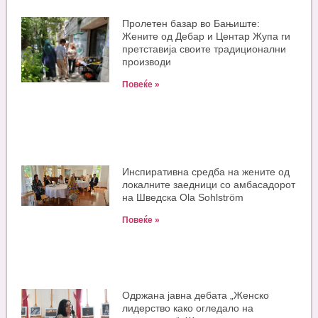
Пролетен базар во Бањиште:
Жените од Дебар и Центар Жупа ги
претставија своите традиционални
производи
Повеќе »
Инспиративна средба на жените од
локалните заедници со амбасадорот
на Шведска Ola Sohlström
Повеќе »
Одржана јавна дебата „Женско
лидерство како огледало на