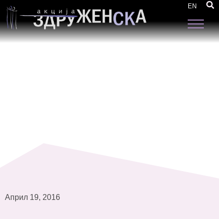
Одржани 12 фокус групи во 6 македонски
EN
општини
Април 19, 2016