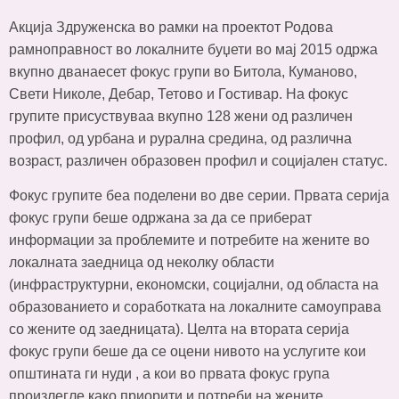
Акција Здруженска во рамки на проектот Родова
рамноправност во локалните буџети во мај 2015 одржа
вкупно дванаесет фокус групи во Битола, Куманово,
Свети Николе, Дебар, Тетово и Гостивар. На фокус
групите присуствуваа вкупно 128 жени од различен
профил, од урбана и рурална средина, од различна
возраст, различен образовен профил и социјален статус.
Фокус групите беа поделени во две серии. Првата серија
фокус групи беше одржана за да се приберат
информации за проблемите и потребите на жените во
локалната заедница од неколку области
(инфраструктурни, економски, социјални, од областа на
образованието и соработката на локалните самоуправа
со жените од заедницата). Целта на втората серија
фокус групи беше да се оцени нивото на услугите кои
општината ги нуди , а кои во првата фокус група
произлегле како приорити и потреби на жените.