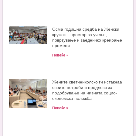
Oсма годишна средба на Женски
кружок – простор за учење,
поврзување и заедничко креирање
промени
Повеќе »
Жените светиниколско ги истакнаа
своите потреби и предлози за
подобрување на нивната социо-
економска положба
Повеќе »