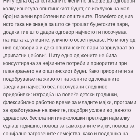
Ниту една од анкетираните жени не знаеше да одговори
колку изнесува општинскиот буџет, со исклучок на мал
број на жени вработени во општините. Повеќето од нив
исто така не знаеја за што се трошат буџетските пари,
додека тие што дадоа одговор најчесто ги посочуваа
патиштата, улиците, уличното осветлување. Но многу од
нив одговорија и дека општинските пари завршуваат во
„приватни џебови“. Ниту една од жените не била
консултирана за нејзините потреби и приоритети при
планирањето на општинскиот буџет. Како приоритети за
подобрување на животот на жените од локалните
заедници најчесто беа посочувани следниве
придобивки: изградба на повеќе детски градинки,
флексибилно работно време за младите мајки, програми
за вработување на жените, подобри услови во јавното
здравство, бесплатни гинеколошки прегледи најмалку
еднаш годишно, помош за самохраните мајки, помош за
социјално загрозените семејства, како и поддршка на