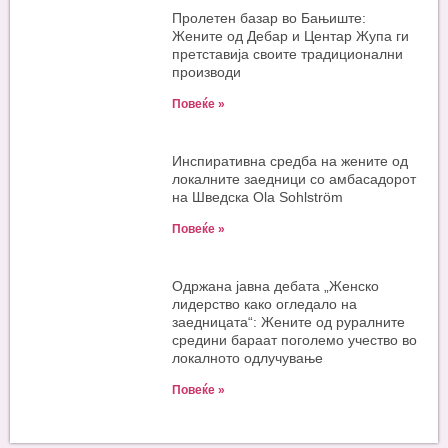
Пролетен базар во Бањиште:
Жените од Дебар и Центар Жупа ги
претставија своите традиционални
производи
Повеќе »
Инспиративна средба на жените од
локалните заедници со амбасадорот
на Шведска Ola Sohlström
Повеќе »
Одржана јавна дебата „Женско
лидерство како огледало на
заедницата“: Жените од руралните
средини бараат поголемо учество во
локалното одлучување
Повеќе »