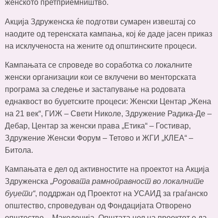
женското претприемништво.
Акција Здруженска ќе подготви сумарен извештај со
наодите од теренската кампања, кој ќе даде јасен приказ
на исклученоста на жените од општинските процеси.
Кампањата се спроведе во соработка со локалните
женски организации кои се вклучени во менторската
програма за следење и застапување на родовата
еднаквост во буџетските процеси: Женски Центар „Жена
на 21 век“, ГИЖ – Свети Николе, Здружение Радика-Де –
Дебар, Центар за женски права „Етика“ – Гостивар,
Здружение Женски Форум – Тетово и ЖГИ „КЛЕА“ –
Битола.
Кампањата е дел од активностите на проектот на Акција
Здруженска „
Родовата рамноправност во локалните
буџети“
, поддржан од Проектот на УСАИД за граѓанско
општество, спроведуван од Фондацијата Отворено
општество – Македонија. Општата цел на проектот е да