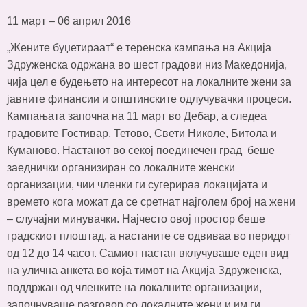
11 март – 06 април 2016
„Жените буџетираат“ е теренска кампања на Акција
Здруженска одржана во шест градови низ Македонија,
чија цел е будењето на интересот на локалните жени за
јавните финансии и општинските одлучувачки процеси.
Кампањата започна на 11 март во Дебар, а следеа
градовите Гостивар, Тетово, Свети Николе, Битола и
Куманово. Настанот во секој поединечен град беше
заеднички организиран со локалните женски
организации, чии членки ги сугерираа локацијата и
времето кога можат да се сретнат најголем број на жени
– случајни минувачки. Најчесто овој простор беше
градскиот плоштад, а настаните се одвиваа во перидот
од 12 до 14 часот. Самиот настан вклучуваше еден вид
на улична анкета во која тимот на Акција Здруженска,
поддржан од членките на локалните организации,
започнуваше разговор со локалните жени и им ги