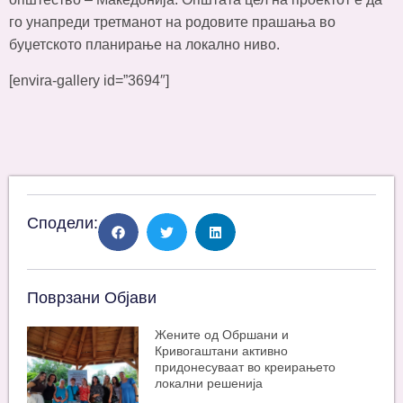
го унапреди третманот на родовите прашања во
буџетското планирање на локално ниво.
[envira-gallery id=”3694″]
Сподели:
Поврзани Објави
Жените од Обршани и
Кривогаштани активно
придонесуваат во креирањето
локални решенија