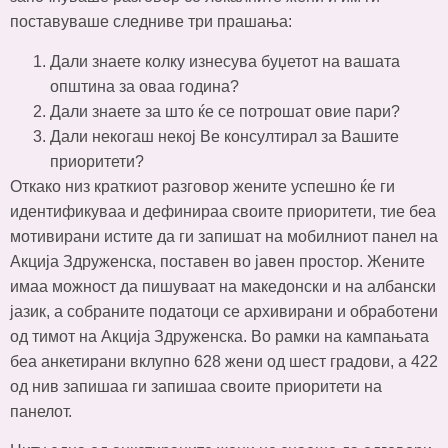
поставуваше следниве три прашања:
Дали знаете колку изнесува буџетот на вашата
општина за оваа година?
Дали знаете за што ќе се потрошат овие пари?
Дали некогаш некој Ве консултирал за Вашите
приоритети?
Откако низ краткиот разговор жените успешно ќе ги
идентификуваа и дефинираа своите приоритети, тие беа
мотивирани истите да ги запишат на мобилниот панел на
Акција Здруженска, поставен во јавен простор. Жените
имаа можност да пишуваат на македонски и на албански
јазик, а собраните податоци се архивирани и обработени
од тимот на Акција Здруженска. Во рамки на кампањата
беа анкетирани вклупно 628 жени од шест градови, а 422
од нив запишаа ги запишаа своите приоритети на
панелот.