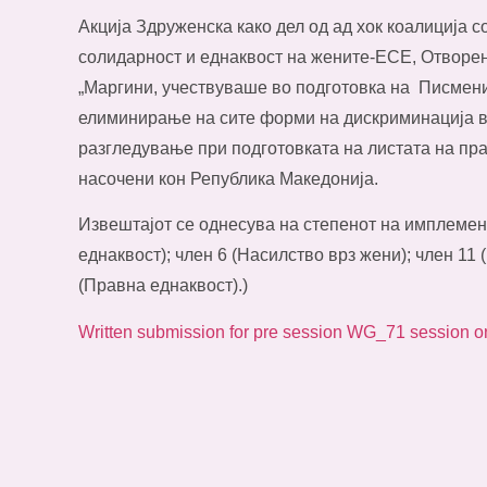
Акција Здруженска како дел од ад хок коалиција 
солидарност и еднаквост на жените-ЕСЕ, Отворе
„Маргини, учествуваше во подготовка на Писмени
елиминирање на сите форми на дискриминација в
разгледување при подготовката на листата на п
насочени кон Република Македонија.
Извештајот се однесува на степенот на имплемен
еднаквост); член 6 (Насилство врз жени); член 11
(Правна еднаквост).)
Written submission for pre session WG_71 sessio