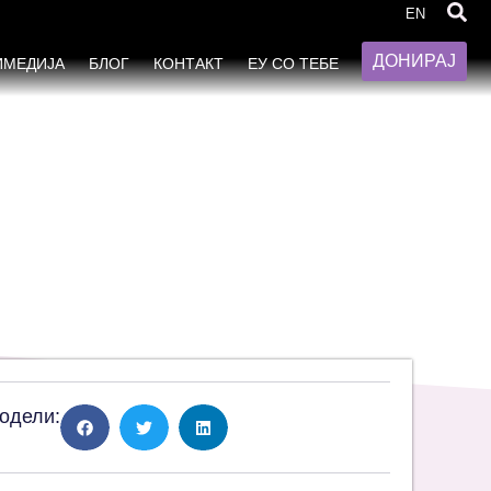
ја врз жените (CEDAW)
EN
ДОНИРАЈ
ИМЕДИЈА
БЛОГ
КОНТАКТ
ЕУ СО ТЕБЕ
одели: