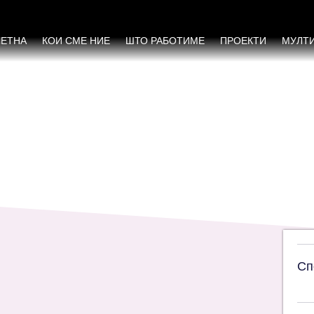
лиминирање на сите форми на дискриминаци
ЧЕТНА
КОИ СМЕ НИЕ
ШТО РАБОТИМЕ
ПРОЕКТИ
МУЛТ
Сп