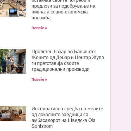
истакнаа своите потреби и
предлози за подобрување на
нивната социо-економска
положба
Повеќе »
Пролетен базар во Бањиште:
Жените од Дебар и Центар Жупа
ги претставија своите
традиционални производи
Повеќе »
Инспиративна средба на жените
од локалните заедници со
амбасадорот на Шведска Ola
Sohlström