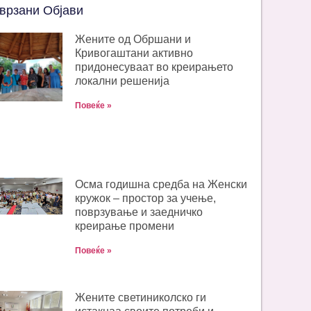
врзани Објави
Жените од Обршани и
Кривогаштани активно
придонесуваат во креирањето
локални решенија
Повеќе »
Oсма годишна средба на Женски
кружок – простор за учење,
поврзување и заедничко
креирање промени
Повеќе »
Жените светиниколско ги