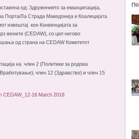
По
составена од: Здружението за еманципација,
на Порта/Ла Страда Македонија и Коалицијата
от извештај кон Конвенцијата за
рз жените (CEDAW), со цел негово
рашања од страна на CEDAW Комитетот
тација на член 2 (Политики за родова
 (Вработување); член 12 (Здравство) и член 15
n on CEDAW_12-16 March 2018