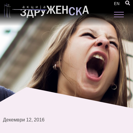
Завршен настан на проектот „Меѓугранична
EN
еднаквост и родова интеграција“
Декември 12, 2016