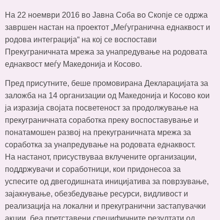
На 22 ноември 2016 во Јавна Соба во Скопје се одржа
завршен настан на проектот „Меѓугранична еднаквост и
родова интеграција“ на кој се воспостави
Прекуграничната мрежа за унапредување на родовата
еднаквост меѓу Македонија и Косово.
Пред присутните, беше промовирана Декларацијата за
заложба на 14 организации од Македонија и Косово кои
ја изразија својата посветеност за продолжување на
прекуграничната соработка преку воспоставување и
понатамошен развој на прекуграничната мрежа за
соработка за унапредување на родовата еднаквост.
На настанот, присуствуваа вклучените организации,
поддржувачи и соработници, кои придонесоа за
успесите од двегодишната иницијатива за поврзување,
зајакнување, обезбедување ресурси, видливост и
реализација на локални и прекугранични застапувачки
акции, беа претставени специфичните резултати од