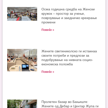
Oсма годишна средба на Женски
кружок – простор за учење,
поврзување и заедничко креирање
промени
Повеќе »
Жените светиниколско ги истакнаа
своите потреби и предлози за
подобрување на нивната социо-
економска положба
Повеќе »
Пролетен базар во Бањиште:
Жените од Дебар и Центар Жупа ги