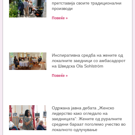
претставија своите традиционални
производи
Повеќе »
Инспиративна средба на жените од
локалните заедници со амбасадорот
на Шведска Ola Sohlström
Повеќе »
Одржана јавна дебата „Женско
лидерство како огледало на
заедницата“: Жените од руралните
средини бараат поголемо учество во
локалното одлучување