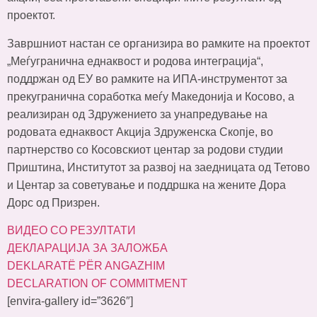
проектот.
Завршниот настан се организира во рамките на проектот
„Меѓугранична еднаквост и родова интеграција“,
поддржан од ЕУ во рамките на ИПА-инструментот за
прекугранична соработка меѓу Македонија и Косово, а
реализиран од Здружението за унапредување на
родовата еднаквост Акција Здруженска Скопје, во
партнерство со Косовскиот центар за родови студии
Приштина, Институтот за развој на заедницата од Тетово
и Центар за советување и поддршка на жените Дора
Дорс од Призрен.
ВИДЕО СО РЕЗУЛТАТИ
ДЕКЛАРАЦИЈА ЗА ЗАЛОЖБА
DEKLARATË PËR ANGAZHIM
DECLARATION OF COMMITMENT
[envira-gallery id=”3626″]