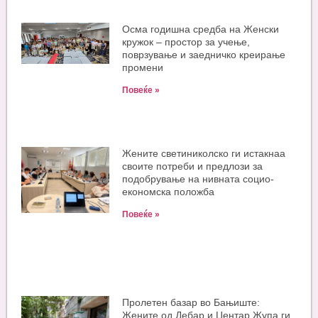
Oсма годишна средба на Женски
кружок – простор за учење,
поврзување и заедничко креирање
промени
Повеќе »
Жените светиниколско ги истакнаа
своите потреби и предлози за
подобрување на нивната социо-
економска положба
Повеќе »
Пролетен базар во Бањиште:
Жените од Дебар и Центар Жупа ги