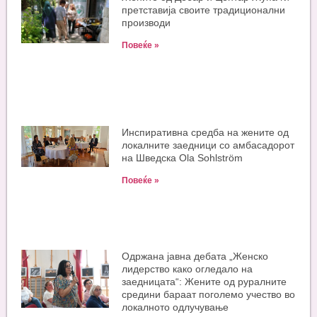
претставија своите традиционални
производи
Повеќе »
Инспиративна средба на жените од
локалните заедници со амбасадорот
на Шведска Ola Sohlström
Повеќе »
Одржана јавна дебата „Женско
лидерство како огледало на
заедницата“: Жените од руралните
средини бараат поголемо учество во
локалното одлучување