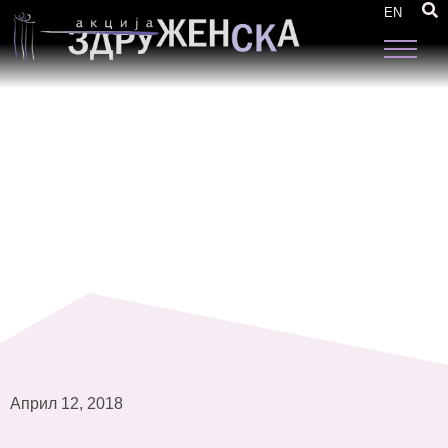
Завршен настан на проектот „Застапување
EN
на родово инклузивни локални буџети“
Април 12, 2018