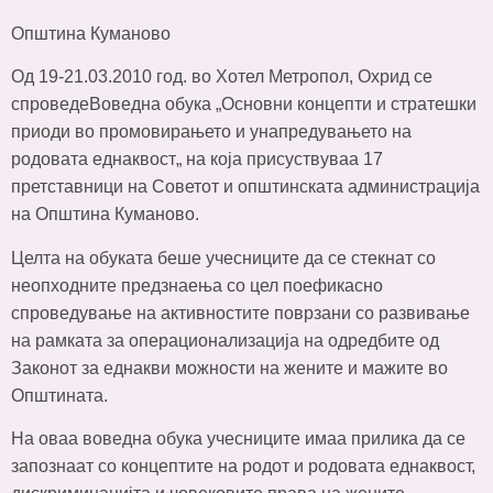
Општина Куманово
Од 19-21.03.2010 год. во Хотел Метропол, Охрид се
спроведеВоведна обука „Основни концепти и стратешки
приоди во промовирањето и унапредувањето на
родовата еднаквост„ на која присуствуваа 17
претставници на Советот и општинската администрација
на Општина Куманово.
Целта на обуката беше учесниците да се стекнат со
неопходните предзнаења со цел поефикасно
спроведување на активностите поврзани со развивање
на рамката за операционализација на одредбите од
Законот за еднакви можности на жените и мажите во
Општината.
На оваа воведна обука учесниците имаа прилика да се
запознаат со концептите на родот и родовата еднаквост,