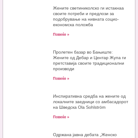
Жените светиниколско ги истакнаа
своите потреби и предлози за
подобрување на нивната социо-
економска положба
Повеќе »
Пролетен базар во Бањиште:
Жените од Дебар и Центар Жупа ги
претставија своите традиционални
производи
Повеќе »
Инспиративна средба на жените од
локалните заедници со амбасадорот
на Шведска Ola Sohlström
Повеќе »
Одржана јавна дебата „Женско