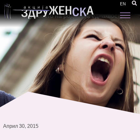
Воведна обука „Основни концепти и
EN
стратешки приоди во промовирањето и
унапредувањето на родовата еднаквост„
Април 30, 2015