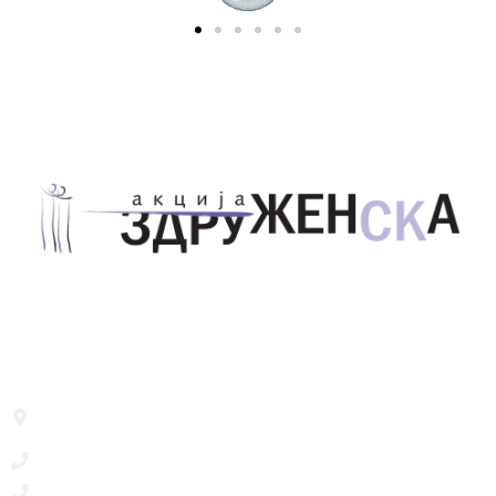
Здружение за унапредување на родовата
еднаквост Акција Здруженска – Скопје
Address List
Ул. Никола Тримпаре 12-1/12,
Скопје, Р. Македонија
+389 71 245 384
+389 2 3215660