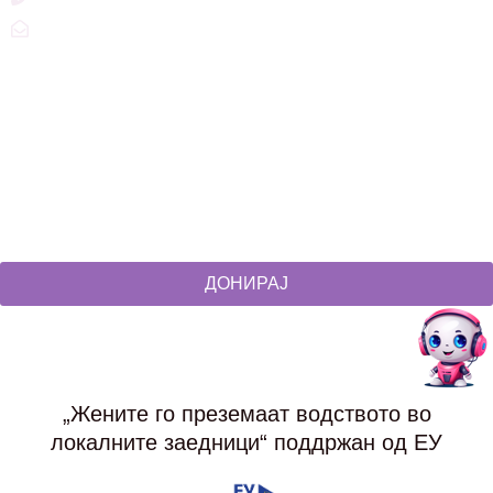
zdruzenska@t.mk
Social Networks
@akcijazdruzenska
Akcija Zdruzenska
Akcija Zdruzenska
Akcija Zdruzenska
ДОНИРАЈ
„Жените го преземаат водството во
локалните заедници“ поддржан од ЕУ