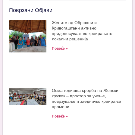
Поврзани Објави
Жените од Обршани и
Кривогаштани активно
придонесуваат во креирањето
локални решенија
Повеќе »
Oсма годишна средба на Женски
кружок – простор за учење,
поврзување и заедничко креирање
промени
Повеќе »