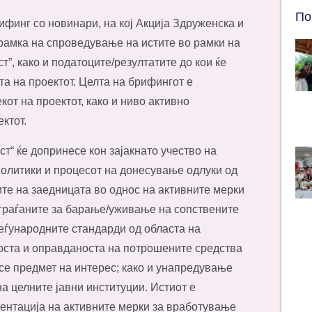
По
ифинг со новинари, на кој Акција Здруженска и
рамка на спроведување на истите во рамки на
т”, како и податоците/резултатите до кои ќе
та на проектот. Целта на брифингот е
от на проектот, како и ниво активно
ктот.
т“ ќе допринесе кон зајакнато учество на
политики и процесот на донесување одлуки од
те на заедницата во однос на активните мерки
граѓаните за барање/уживање на сопствените
еѓународните стандарди од областа на
оста и оправданоста на потрошените средства
се предмет на интерес; како и унапредување
а целните јавни институции. Истиот е
ентација на активните мерки за вработување