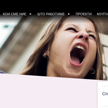
ија на проектот „Социјална отчетност за ро
КОИ СМЕ НИЕ
ШТО РАБОТИМЕ
ПРОЕКТИ
МУЛТ
Сп