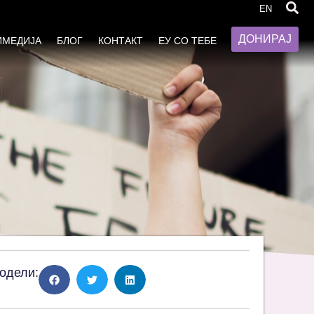
дова еднавкост“
EN
ДОНИРАЈ
ИМЕДИЈА
БЛОГ
КОНТАКТ
ЕУ СО ТЕБЕ
одели: