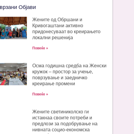
врзани Објави
Жените од Обршани и
Кривогаштани активно
придонесуваат во креирањето
локални решенија
Повеќе »
Oсма годишна средба на Женски
кружок – простор за учење,
поврзување и заедничко
креирање промени
Повеќе »
Жените светиниколско ги
истакнаа своите потреби и
предлози за подобрување на
нивната социо-економска