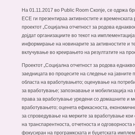
На 01.11.2017 во Public Room Скопје, се одржа бр
ЕСЕ ги презентираа активностите и временската 
проектот „Социјална отчетност за родова еднаквос
дојдат организациите во текот на имплементација
информирање на новинарите за активностите и тек
вклучување во креирањето на резултатите на прое
Проектот „Социјална отчетност за родова еднаквос
заедницата во процесите на следење на јавните 
областа на вработувањето; оценување на потреби
за вработување; запознавање и мобилизација на 
права за вработување уредени со домашните и м
вработувањето; оценета ефикасноста, економичн
за спроведување на мерките за вработување кои 
на транспарентноста, отчетноста и одговорноста н
фокусиран на програмкската и буџетската имплем