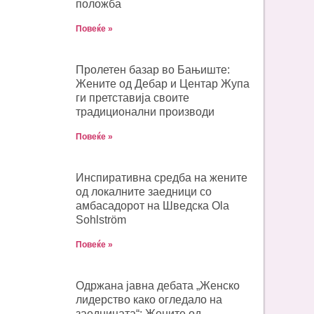
положба
Повеќе »
Пролетен базар во Бањиште:
Жените од Дебар и Центар Жупа
ги претставија своите
традиционални производи
Повеќе »
Инспиративна средба на жените
од локалните заедници со
амбасадорот на Шведска Ola
Sohlström
Повеќе »
Одржана јавна дебата „Женско
лидерство како огледало на
заедницата“: Жените од