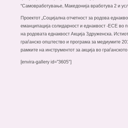
“Самовработување, Македонија вработува 2 и ус
Проектот „Социјална отчетност за родова еднакв
еманципација солидарност и еднаквост -ЕСЕ во 
на родовата еднаквост Акција Здруженска. Истио
граѓанско општество и програма за медиумите 20
рамките на инструментот за акција во граѓанскот
[envira-gallery id=”3605″]