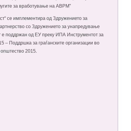
лугите за вработување на АВРМ”
ост“ се имплементира од Здружението за
партнерство со Здружението за унапредување
т е поддржан од ЕУ преку ИПА Инструментот за
15 – Поддршка за граѓанските организации во
о општество 2015.