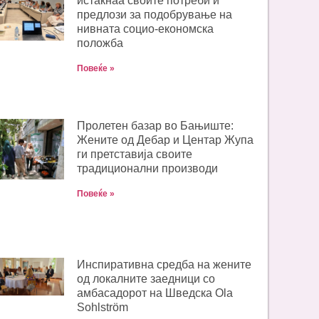
истакнаа своите потреби и
предлози за подобрување на
нивната социо-економска
положба
Повеќе »
Пролетен базар во Бањиште:
Жените од Дебар и Центар Жупа
ги претставија своите
традиционални производи
Повеќе »
Инспиративна средба на жените
од локалните заедници со
амбасадорот на Шведска Ola
Sohlström