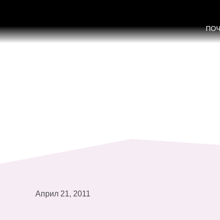
Дебата „Воведување на родовата 
ПО
Април 21, 2011