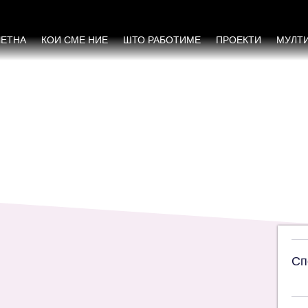
анализа во истражувањата за социјалната 
ЧЕТНА
КОИ СМЕ НИЕ
ШТО РАБОТИМЕ
ПРОЕКТИ
МУЛТ
Сп