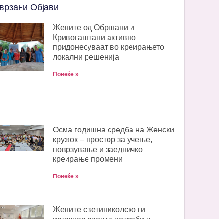
врзани Објави
Жените од Обршани и
Кривогаштани активно
придонесуваат во креирањето
локални решенија
Повеќе »
Oсма годишна средба на Женски
кружок – простор за учење,
поврзување и заедничко
креирање промени
Повеќе »
Жените светиниколско ги