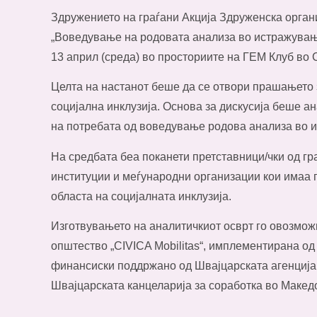
Здружението на граѓани Акција Здруженска орган
„Воведување на родовата анализа во истражувањат
13 април (среда) во просториите на ГЕМ Клуб во С
Целта на настанот беше да се отвори прашањето 
социјална инклузија. Основа за дискусија беше ан
на потребата од воведување родова анализа во и
На средбата беа поканети претставници/чки од г
институции и меѓународни организации кои имаа 
областа на социјалната инклузија.
Изготвувањето на аналитичкиот осврт го овозмож
општество „CIVICA Mobilitas“, имплементирана о
финансиски поддржано од Швајцарската агенција з
Швајцарската канцеларија за соработка во Македо