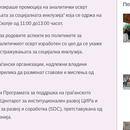
По
изираше промоција на аналитички осврт
а за социјалната инклузија“ која се одржa на
копје од 11:00 до13:00 часот.
за родовите аспекти во политиките за
алитичкиот осврт изработен со цел да се укаже
стражувањата за социјална инклузија.
раѓански организации, надлежни владини
прилика да разменат ставови и мислења од
и Програмата за поддршка на граѓанското
д Центарот за институционален развој ЦИРа и
а развој и соработка (SDC), претставувана од
нија.