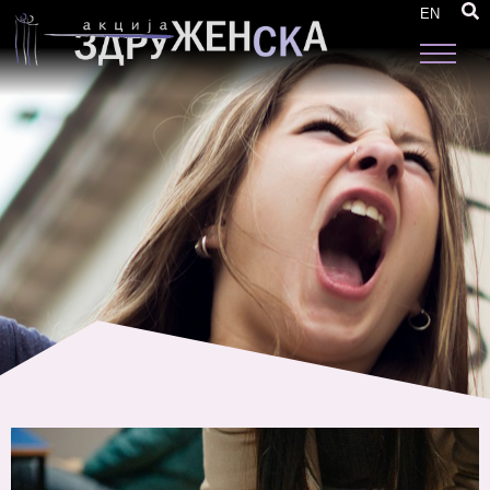
Анализа: Жените од Струмица, Босилово и
EN
Ново Село се соочуваат со многу бариери