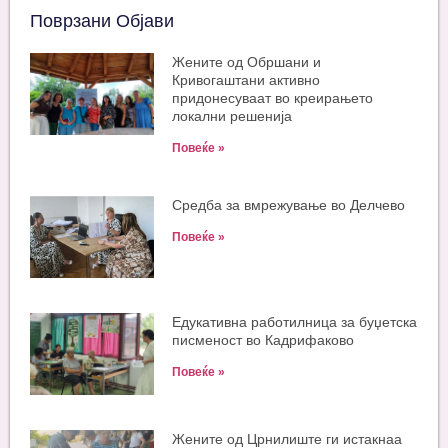
Поврзани Објави
Жените од Обршани и
Кривогаштани активно
придонесуваат во креирањето
локални решенија
Повеќе »
Средба за вмрежување во Делчево
Повеќе »
Едукативна работилница за буџетска
писменост во Кадрифаково
Повеќе »
Жените од Црнилиште ги истакнаа