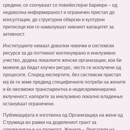
средини, се соочуваат со повеќеслојни бариери – од
недоволна информираност и ограничен пристап до
консултации, до структурни обврски и културни
притисоци кои го намалуваат нивниот капацитет за
активност.
Институциите немаат доволни човечки и системски
ресурси за да поттикнат континуирано и инклузивно
учество, додека локалните женски организации, кои би
можеле да бидат клучен ресурс, често се исклучени од
процесите. Според експертите, без системски пристап
кој ќе ги земе предвид специфичните потреби на жените
и ќе овозможи транспарентна и недискриминирачка
вклученост, напорите за инклузивно локално владеење
остануваат ограничени.
Публикацијата е изготвена од Организација на жени од
Струмица во рамки на доделениот грант за
спроведување на проектот „Жените – Двигатели на