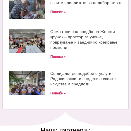
своите приоритети за подобар живот
Повеќе »
Oсма годишна средба на Женски
кружок – простор за учење,
поврзување и заедничко креирање
промени
Повеќе »
Со дијалог до подобри е-услуги,
Радовишанки ги споделија своите
искуства и предлози
Повеќе »
Наши партнери :