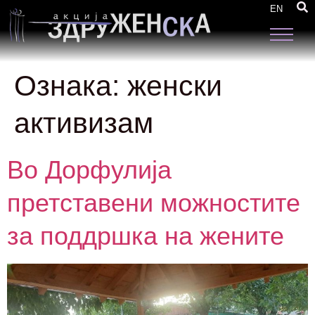
EN
Ознака:
женски
активизам
Во Дорфулија
претставени можностите
за поддршка на жените