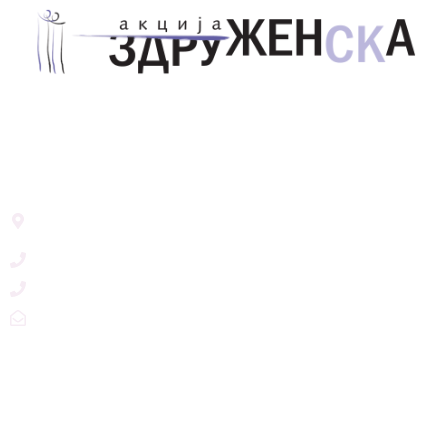
Здружение за унапредување на родовата
еднаквост Акција Здруженска – Скопје
Address List
Ул. Никола Тримпаре 12-1/12,
Скопје, Р. Македонија
+389 71 245 384
+389 2 3215660
zdruzenska@t.mk
Social Networks
@akcijazdruzenska
Akcija Zdruzenska
Akcija Zdruzenska