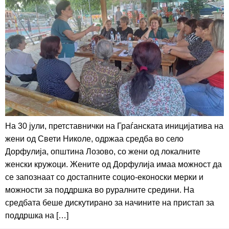
На 30 јули, претставнички на Граѓанската иницијатива на
жени од Свети Николе, одржаа средба во село
Дорфулија, општина Лозово, со жени од локалните
женски кружоци. Жените од Дорфулија имаа можност да
се запознаат со достапните социо-еконоски мерки и
можности за поддршка во руралните средини. На
средбата беше дискутирано за начините на пристап за
поддршка на […]