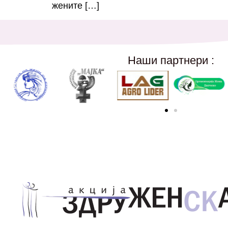
жените […]
Наши партнери :
Здружение за унапредување на родовата еднаквос