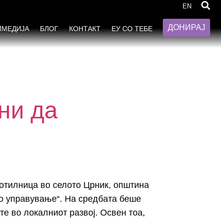
EN
ДОНИРАЈ
ИМЕДИЈА
БЛОГ
КОНТАКТ
ЕУ СО ТЕБЕ
ни да
ботилница во селото Црник, општина
но управување“. На средбата беше
те во локалниот развој. Освен тоа,