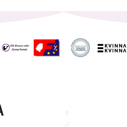
Address List
Ул. Никола Тримпаре 12-1/
Скопје, Р. Македонија
т
+389 71 245 384