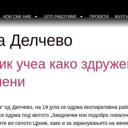
КОИ СМЕ НИЕ
ШТО РАБОТИМЕ
ПРОЕКТИ
МУЛТ
а Делчево
к учеа како здруже
мени
а“ од Делчево, на 19 јули се одржа инспиративна ра
 се одржа под мотото „Заеднички кон подобро локал
е во селото Црник, како и за зајакнувањето на жени