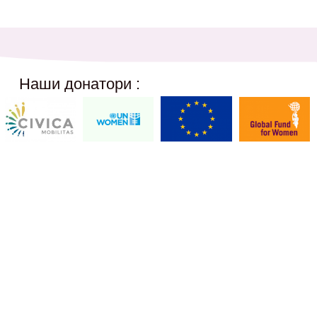
Наши донатори :
Social Networks
12,
@akcijazdruzenska
Akcija Zdruzenska
Akcija Zdruzenska