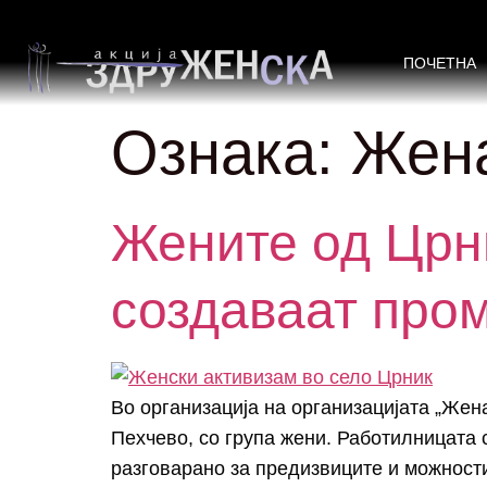
ПОЧЕТНА
Ознака:
Жен
Жените од Црни
создаваат про
Во организација на организацијата „Жен
Пехчево, со група жени. Работилницата
разговарано за предизвиците и можностит