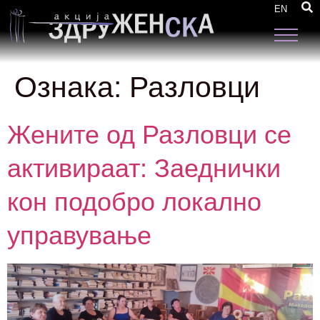
EN
Ознака:
Разловци
Жените од Разловци се
активираат: Заеднички
кон подобро локално
управување