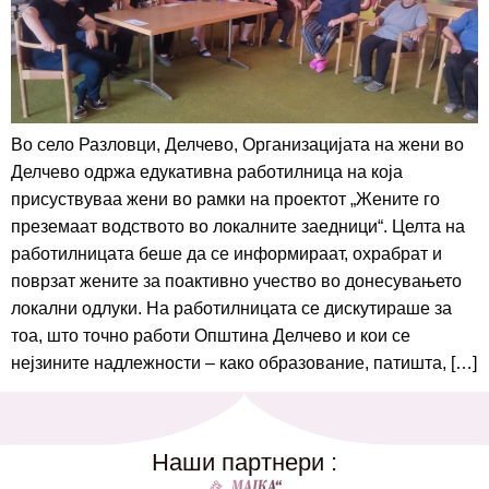
Во село Разловци, Делчево, Организацијата на жени во
Делчево одржа едукативна работилница на која
присуствуваа жени во рамки на проектот „Жените го
преземаат водството во локалните заедници“. Целта на
работилницата беше да се информираат, охрабрат и
поврзат жените за поактивно учество во донесувањето
локални одлуки. На работилницата се дискутираше за
тоа, што точно работи Општина Делчево и кои се
нејзините надлежности – како образование, патишта, […]
Наши партнери :