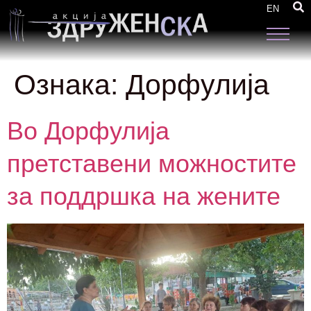
EN
Ознака:
Дорфулија
Во Дорфулија
претставени можностите
за поддршка на жените