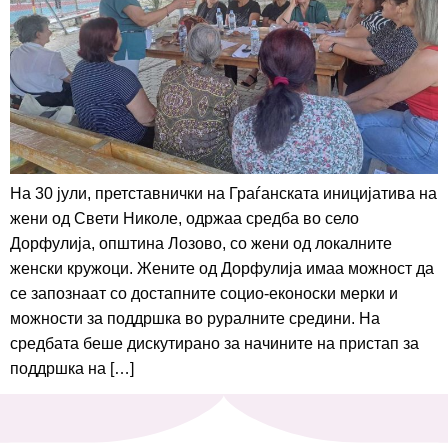
На 30 јули, претставнички на Граѓанската иницијатива на
жени од Свети Николе, одржаа средба во село
Дорфулија, општина Лозово, со жени од локалните
женски кружоци. Жените од Дорфулија имаа можност да
се запознаат со достапните социо-еконоски мерки и
можности за поддршка во руралните средини. На
средбата беше дискутирано за начините на пристап за
поддршка на […]