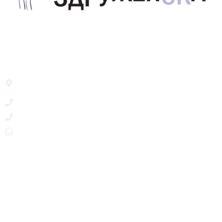
Здружение за унапредување на родовата
еднаквост Акција Здруженска – Скопје
Address List
Ул. Никола Тримпаре 12-1/12,
Скопје, Р. Македонија
+389 71 245 384
+389 2 3215660
zdruzenska@t.mk
Social Networks
@akcijazdruzenska
Akcija Zdruzenska
Akcija Zdruzenska
Akcija Zdruzenska